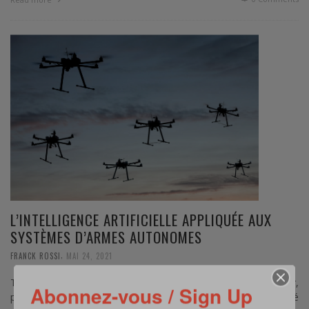
L’INTELLIGENCE ARTIFICIELLE APPLIQUÉE AUX
SYSTÈMES D’ARMES AUTONOMES
,
FRANCK ROSSI
MAI 24, 2021
Traduction/ synthèse – Source : wired.com – En août dernier,
Abonnez-vous / Sign Up
plusieurs dizaines de drones terrestres et aériens ont été