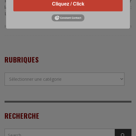
Par Margaux Gastinel – (1) Préparation opérationnelle Améliorer
Cliquez / Click
la condition physique et la résistance des soldats Source :
Laurent Lagneau / OPEX360 Extrait « Pour …
0 Comments
Read more
RUBRIQUES
Rubriques
RECHERCHE