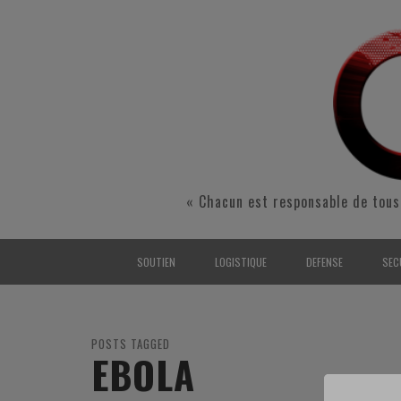
« Chacun est responsable de tous
SOUTIEN
LOGISTIQUE
DEFENSE
SEC
INTERARMÉES
INTERARMÉES
INTERARMÉES
SÉ
TERRE
TERRE
TERRE
RÉ
POSTS TAGGED
EBOLA
AIR
AIR
AIR
FO