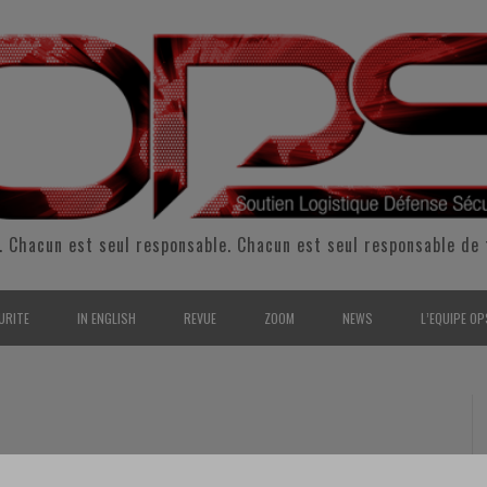
. Chacun est seul responsable. Chacun est seul responsable de 
URITE
IN ENGLISH
REVUE
ZOOM
NEWS
L’EQUIPE OP
CURITÉ INTÉRIEURE
SUPPORT & SUSTAINMENT
ENTRETIENS
2009
L’ÉQUIPE 
SERVE & GARDE NATIONALE
LOGISTIC / SUPPLY CHAIN
REPORTAGES
2010
POUR NOU
RMATION/ ENTRAÎNEMENT
DEFENSE
ANALYSE
2011
KIT MEDIA