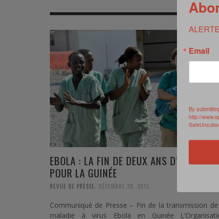
Abon
MER
MER
MER
SU
ALERTE
SOUTIEN SANTÉ
FORMATION/ ENTRAÎNEMENT
FORMATION/ ENTRA
AU
SOUTIEN CARBURANT
INDUSTRIES
INDUSTRIES
SP
Email
MCO
ARMÉES ÉTRANGÈRES
ARMÉES ÉTRANGÈRE
SÉ
FORMATION/ ENTRAÎNEMENT
IN
By submittin
INDUSTRIES
FO
http://www.o
SafeUnsubscr
ARMÉES ÉTRANGÈRES
EBOLA : LA FIN DE DEUX ANS D’ÉPIDÉMIE
POUR LA GUINÉE
,
REVUE DE PRESSE
DÉCEMBRE 29, 2015
Communiqué de Presse – Fin de la transmission de 
maladie à virus Ebola en Guinée L’Organisati