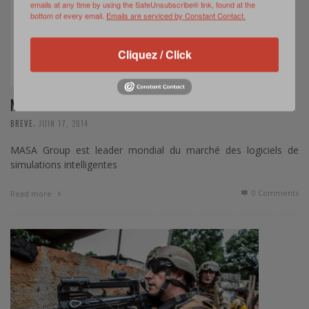
emails at any time by using the SafeUnsubscribe® link, found at the
bottom of every email.
Emails are serviced by Constant Contact.
Cliquez / Click
MASA GROUP S’EXPOSE À EUROSATORY
,
BREVE
JUIN 17, 2014
MASA Group est leader mondial du marché des logiciels de
simulations intelligentes
0 Comments
Read more