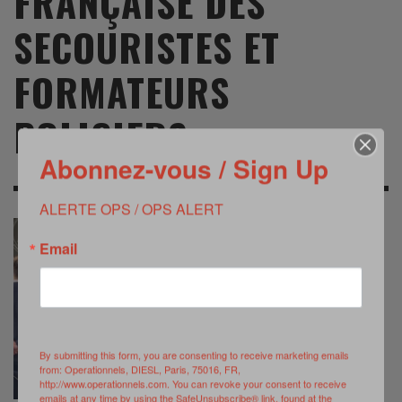
FRANÇAISE DES
SECOURISTES ET
FORMATEURS
POLICIERS
Abonnez-vous / Sign Up
ALERTE OPS / OPS ALERT
Email
By submitting this form, you are consenting to receive marketing emails
from: Operationnels, DIESL, Paris, 75016, FR,
http://www.operationnels.com. You can revoke your consent to receive
emails at any time by using the SafeUnsubscribe® link, found at the