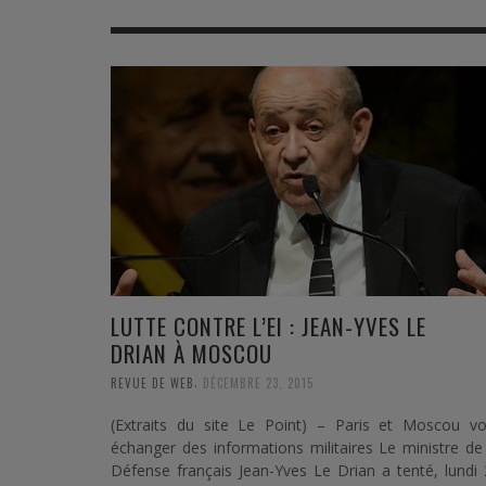
MER
MER
MER
SU
SOUTIEN SANTÉ
FORMATION/ ENTRAÎNEMENT
FORMATION/ ENTRA
AU
SOUTIEN CARBURANT
INDUSTRIES
INDUSTRIES
SP
MCO
ARMÉES ÉTRANGÈRES
ARMÉES ÉTRANGÈRE
SÉ
FORMATION/ ENTRAÎNEMENT
IN
INDUSTRIES
FO
ARMÉES ÉTRANGÈRES
LUTTE CONTRE L’EI : JEAN-YVES LE
DRIAN À MOSCOU
,
REVUE DE WEB
DÉCEMBRE 23, 2015
(Extraits du site Le Point) – Paris et Moscou vo
échanger des informations militaires Le ministre de
Défense français Jean-Yves Le Drian a tenté, lundi