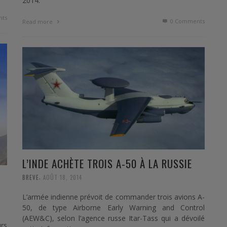
2014.
ts
0 Comments
Read more
L’INDE ACHÈTE TROIS A-50 À LA RUSSIE
,
BREVE
AOÛT 18, 2014
L’armée indienne prévoit de commander trois avions A-
50, de type Airborne Early Warning and Control
(AEW&C), selon l’agence russe Itar-Tass qui a dévoilé
urs