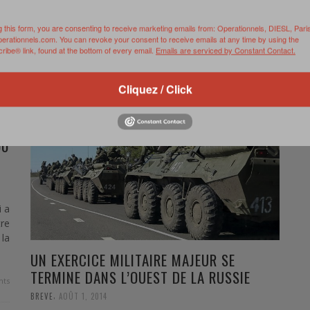
fournir en équipements électronique pour des avions
de chasse, des hélicoptères d’attaque ou encore des
g this form, you are consenting to receive marketing emails from: Operationnels, DIESL, Pari
systèmes de contre-mesures de missiles anti-char.
perationnels.com. You can revoke your consent to receive emails at any time by using the
ibe® link, found at the bottom of every email.
Emails are serviced by Constant Contact.
0 Comments
Read more
Cliquez / Click
00
i a
re
la
UN EXERCICE MILITAIRE MAJEUR SE
TERMINE DANS L’OUEST DE LA RUSSIE
ts
,
BREVE
AOÛT 1, 2014