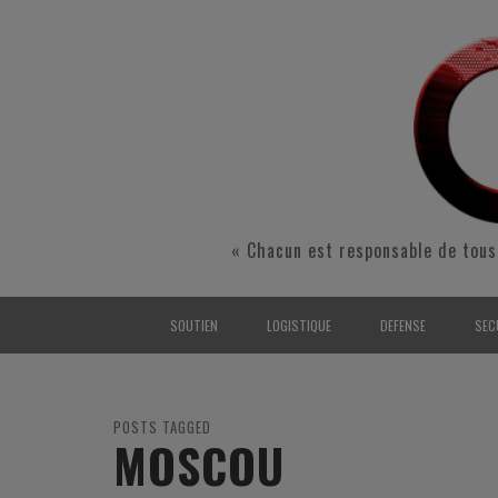
« Chacun est responsable de tous
SOUTIEN
LOGISTIQUE
DEFENSE
SEC
INTERARMÉES
INTERARMÉES
INTERARMÉES
SÉ
TERRE
TERRE
TERRE
RÉ
POSTS TAGGED
MOSCOU
AIR
AIR
AIR
FO