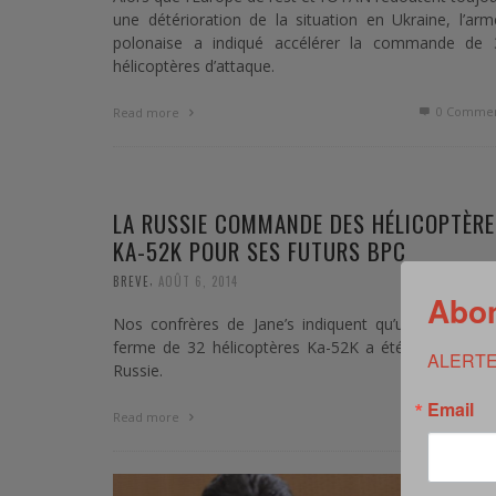
une détérioration de la situation en Ukraine, l’ar
polonaise a indiqué accélérer la commande de 
hélicoptères d’attaque.
0 Commen
Read more
LA RUSSIE COMMANDE DES HÉLICOPTÈRE
KA-52K POUR SES FUTURS BPC
,
BREVE
AOÛT 6, 2014
Abon
Nos confrères de Jane’s indiquent qu’une comman
ferme de 32 hélicoptères Ka-52K a été passée par 
ALERTE
Russie.
Email
0 Commen
Read more