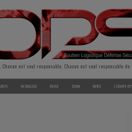
. Chacun est seul responsable. Chacun est seul responsable de 
URITE
IN ENGLISH
REVUE
ZOOM
NEWS
L’EQUIPE OP
CURITÉ INTÉRIEURE
SUPPORT & SUSTAINMENT
ENTRETIENS
2009
L’ÉQUIPE 
SERVE & GARDE NATIONALE
LOGISTIC / SUPPLY CHAIN
REPORTAGES
2010
POUR NOU
RMATION/ ENTRAÎNEMENT
DEFENSE
ANALYSE
2011
KIT MEDIA