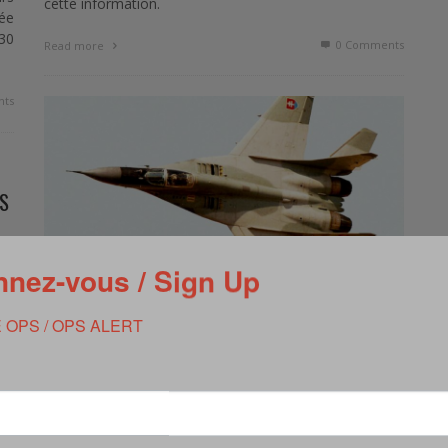
cette information.
mée
30
0 Comments
Read more
ts
S
nez-vous / Sign Up
de
la
IMPORTANTE COMMANDE ÉGYPTIENNE EN
 OPS / OPS ALERT
VUE AUPRÈS DE LA RUSSIE
,
ts
BREVE
AOÛT 18, 2014
Le président égyptien Al-Sissi a indiqué que son pays a
formulé une demande auprès de la Russie pour se