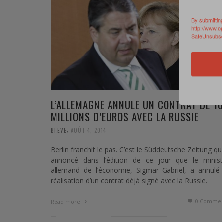
By submittin
http://www.o
SafeUnsubscr
L’ALLEMAGNE ANNULE UN CONTRAT DE 1
MILLIONS D’EUROS AVEC LA RUSSIE
,
BREVE
AOÛT 4, 2014
Berlin franchit le pas. C’est le Süddeutsche Zeitung qu
annoncé dans l’édition de ce jour que le minist
allemand de l’économie, Sigmar Gabriel, a annulé 
réalisation d’un contrat déjà signé avec la Russie.
0 Commen
Read more