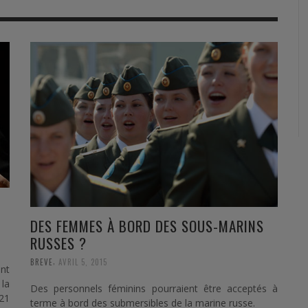
RVIE
SECURITY
HISTOIRE
2012
ÎNEMENT
TONOMIE
TRAINING
LE COIN DE LA « REDACCHEF »
2013
ORT
SURVIVAL / AUTONOMY / SPORT
L’ŒIL DE ROMAIN PETIT
2014
S
CURITÉ PRIVÉE
INDUSTRIES
JEUNES AUTEURS
2015
DUSTRIES
DOCUMENTATION THÉMATIQUE
2016
RCES DE SÉCURITÉ ÉTRANGÈRES
VIDÉO
2017
PODCAST
2018
EVÈNEMENT
2019
DES FEMMES À BORD DES SOUS-MARINS
RUSSES ?
2020
,
BREVE
AVRIL 5, 2015
nt
2021
 la
Des personnels féminins pourraient être acceptés à
 21
2022
terme à bord des submersibles de la marine russe.