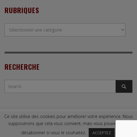
RUBRIQUES
Rubriques
RECHERCHE
Ce site utilise des cookies pour améliorer votre expérience. Nous
Copyright © 2009. Tous droits réservés. |
Mentions légales
|
Contact
supposerons que cela vous convient, mais vous pouvez vous
Copyright © 2009. All rights reserved. |
Legal Terms
|
Contact
désabonner si vous le souhaitez.
ACCEPTEZ
↑ Back to top