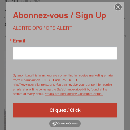
,
SECURITE
JUIN 3, 2026
Abonnez-vous / Sign Up
Evènement / Par Linda Verhaeghe – A l’occasion de son quatre-
vingt-dixième anniversaire, l’Association nationale des premiers
secours (ANPS) a posé la question de la pertinence …
ALERTE OPS / OPS ALERT
0 Comments
Read more
Email
By submitting this form, you are consenting to receive marketing emails
from: Operationnels, DIESL, Paris, 75016, FR,
http://www.operationnels.com. You can revoke your consent to receive
emails at any time by using the SafeUnsubscribe® link, found at the
bottom of every email.
Emails are serviced by Constant Contact.
Cliquez / Click