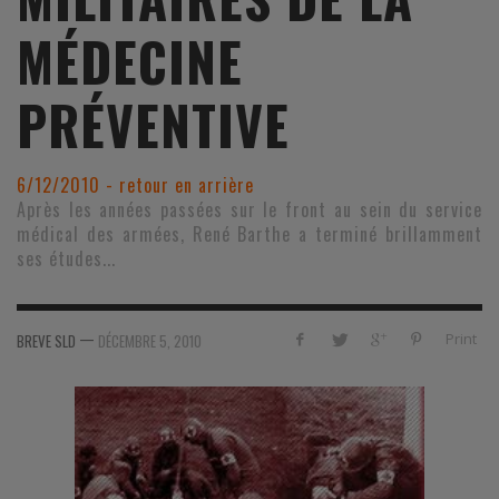
MÉDECINE
PRÉVENTIVE
6/12/2010 - retour en arrière
Après les années passées sur le front au sein du service
médical des armées, René Barthe a terminé brillamment
ses études...
—
Print
BREVE SLD
DÉCEMBRE 5, 2010