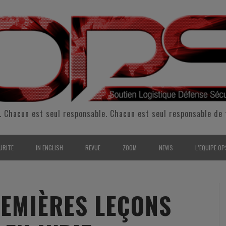
. Chacun est seul responsable. Chacun est seul responsable de 
URITE
IN ENGLISH
REVUE
ZOOM
NEWS
L’EQUIPE OP
CURITÉ INTÉRIEURE
SUPPORT & SUSTAINMENT
ENTRETIENS
2009
L’ÉQUIPE 
SERVE & GARDE NATIONALE
LOGISTIC / SUPPLY CHAIN
REPORTAGES
2010
POUR NOU
EMIÈRES LEÇONS
RMATION/ ENTRAÎNEMENT
DEFENSE
ANALYSE
2011
KIT MEDIA