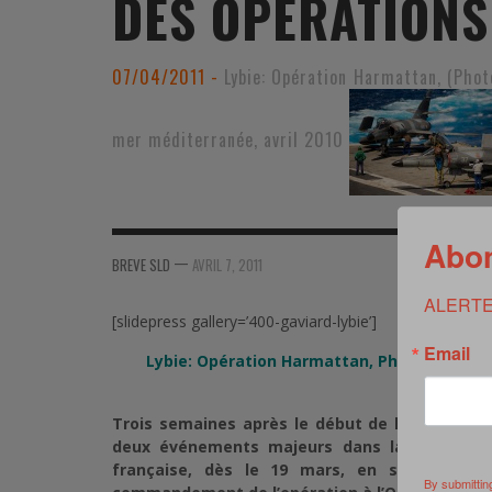
DES OPÉRATIONS 
MER
MER
MER
SU
SOUTIEN SANTÉ
FORMATION/ ENTRAÎNEMENT
FORMATION/ ENTRA
AU
07/04/2011 -
Lybie: Opération Harmattan, (Phot
SOUTIEN CARBURANT
INDUSTRIES
INDUSTRIES
SP
mer méditerranée, avril 2010
MCO
ARMÉES ÉTRANGÈRES
ARMÉES ÉTRANGÈRE
SÉ
FORMATION/ ENTRAÎNEMENT
IN
Abon
INDUSTRIES
FO
—
BREVE SLD
AVRIL 7, 2011
ARMÉES ÉTRANGÈRES
ALERTE
[slidepress gallery=’400-gaviard-lybie’]
Email
Lybie: Opération Harmattan,
Photos: EMA / 
méditerr
Trois semaines après le début de l’interventio
deux événements majeurs dans la conduite de
française, dès le 19 mars, en soutien dire
By submittin