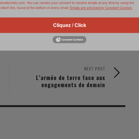
perationnels.com. You can revoke your consent to receive emails at any time by using the
ibe® link, found at the bottom of every email.
Emails are serviced by Constant Contact.
Cliquez / Click
NEXT POST
L’armée de terre face aux
engagements de demain