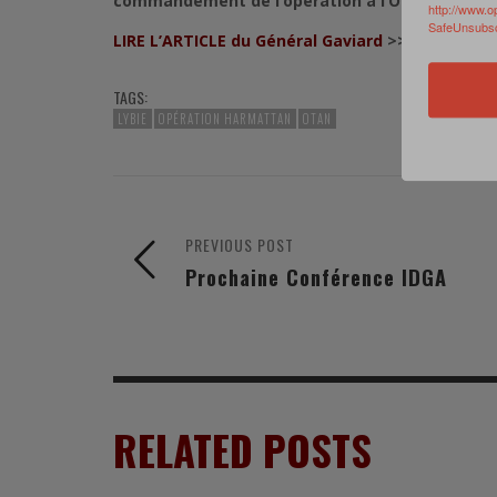
commandement de l’opération à l’OTAN
.
http://www.o
SafeUnsubscr
LIRE L’ARTICLE du Général Gaviard
>>
TAGS:
LYBIE
OPÉRATION HARMATTAN
OTAN
PREVIOUS POST
Prochaine Conférence IDGA
RELATED POSTS