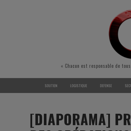
« Chacun est responsable de tous
SOUTIEN
LOGISTIQUE
DEFENSE
SEC
INTERARMÉES
INTERARMÉES
INTERARMÉES
SÉ
TERRE
TERRE
TERRE
RÉ
[DIAPORAMA] PR
AIR
AIR
AIR
FO