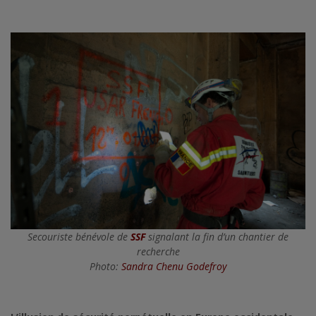
Secouriste bénévole de
SSF
signalant la fin d’un chantier de
recherche
Photo:
Sandra Chenu Godefroy