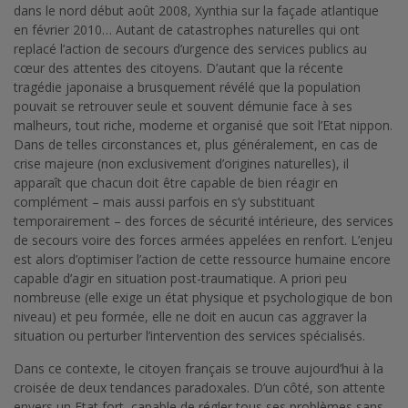
dans le nord début août 2008, Xynthia sur la façade atlantique
en février 2010… Autant de catastrophes naturelles qui ont
replacé l’action de secours d’urgence des services publics au
cœur des attentes des citoyens. D’autant que la récente
tragédie japonaise a brusquement révélé que la population
pouvait se retrouver seule et souvent démunie face à ses
malheurs, tout riche, moderne et organisé que soit l’Etat nippon.
Dans de telles circonstances et, plus généralement, en cas de
crise majeure (non exclusivement d’origines naturelles), il
apparaît que chacun doit être capable de bien réagir en
complément – mais aussi parfois en s’y substituant
temporairement – des forces de sécurité intérieure, des services
de secours voire des forces armées appelées en renfort. L’enjeu
est alors d’optimiser l’action de cette ressource humaine encore
capable d’agir en situation post-traumatique. A priori peu
nombreuse (elle exige un état physique et psychologique de bon
niveau) et peu formée, elle ne doit en aucun cas aggraver la
situation ou perturber l’intervention des services spécialisés.
Dans ce contexte, le citoyen français se trouve aujourd’hui à la
croisée de deux tendances paradoxales. D’un côté, son attente
envers un Etat fort, capable de régler tous ses problèmes sans