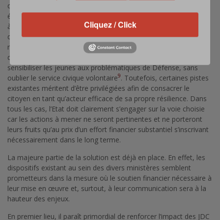
de sa suspension en 1996, un certain nombre de mesures ont
été prises, avec plus ou moins de succès, pour inciter le citoyen
Cliquez / Click
à s’impliquer au service de la nation. Il ne s’agit pas ici de
détailler tous les dispositifs en place, du rôle de l’Education
nationale pour insuffler l’esprit de civisme, aux Journées de
8
défense et de citoyenneté (JDC
) ayant vocation, notamment, à
sensibiliser les jeunes aux problématiques de Défense, sans
9
oublier le service civique volontaire
. Toutefois, certaines pistes
existantes méritent d’être privilégiées afin de consacrer le
citoyen en tant qu’acteur efficace de sa propre résilience. Dans
tous les cas, l’Etat doit clairement s’engager sur la voie choisie
car les actions à mener ne seront pertinentes et ne porteront
leurs fruits qu’au prix d’un effort financier substantiel s’inscrivant
nécessairement dans le long terme.
La majeure partie de la solution est déjà en place. En effet, les
dispositifs existant au sein des divers ministères semblent
prometteurs dans la mesure où le soutien financier nécessaire à
leur mise en œuvre et, surtout, à leur communication sera à la
hauteur des enjeux.
En premier lieu, il paraît primordial de renforcer l’impact des JDC