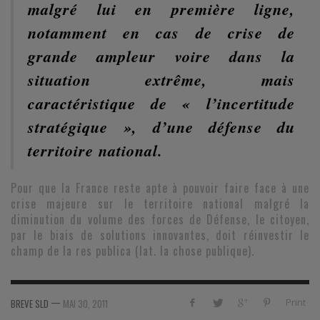
malgré lui en première ligne,
notamment en cas de crise de
grande ampleur voire dans la
situation extrême, mais
caractéristique de « l’incertitude
stratégique
», d’une défense du
territoire national.
Pour que la France reste apte à pouvoir faire face à une
crise majeure sur le territoire national malgré la
diminution du volume des forces de Défense, le citoyen,
par le biais de solutions innovantes, doit réinvestir le
champ de la res publica (lat. la chose publique).
—
Print
BREVE SLD
MAI 30, 2011