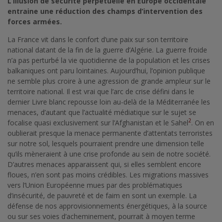
L’illusion de sécurité perpétuelle en Europe occidentale
entraine une réduction des champs d’intervention des
forces armées.
La France vit dans le confort d’une paix sur son territoire
national datant de la fin de la guerre d’Algérie. La guerre froide
n’a pas perturbé la vie quotidienne de la population et les crises
balkaniques ont paru lointaines. Aujourd’hui, l’opinion publique
ne semble plus croire à une agression de grande ampleur sur le
territoire national. Il est vrai que l’arc de crise défini dans le
dernier Livre blanc repousse loin au-delà de la Méditerranée les
menaces, d’autant que l’actualité médiatique sur le sujet se
2
focalise quasi exclusivement sur l’Afghanistan et le Sahel
. On en
oublierait presque la menace permanente d’attentats terroristes
sur notre sol, lesquels pourraient prendre une dimension telle
qu’ils mèneraient à une crise profonde au sein de notre société.
D’autres menaces apparaissent qui, si elles semblent encore
floues, n’en sont pas moins crédibles. Les migrations massives
vers l’Union Européenne mues par des problématiques
d’insécurité, de pauvreté et de faim en sont un exemple. La
défense de nos approvisionnements énergétiques, à la source
ou sur ses voies d’acheminement, pourrait à moyen terme