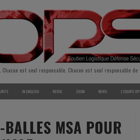
. Chacun est seul responsable. Chacun est seul responsable de 
URITE
IN ENGLISH
REVUE
ZOOM
NEWS
L’EQUIPE OP
CURITÉ INTÉRIEURE
SUPPORT & SUSTAINMENT
ENTRETIENS
2009
L’ÉQUIPE 
SERVE & GARDE NATIONALE
LOGISTIC / SUPPLY CHAIN
REPORTAGES
2010
POUR NOU
E-BALLES MSA POUR
RMATION/ ENTRAÎNEMENT
DEFENSE
ANALYSE
2011
KIT MEDIA