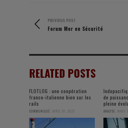
PREVIOUS POST
Forum Mer en Sécurité
RELATED POSTS
FLOTLOG : une coopération
Indopacifiq
franco-italienne bien sur les
de puissan
rails
pleine évol
,
,
COMMUNIQUÉ
AVRIL 18, 2025
ANALYSE
MARS 7