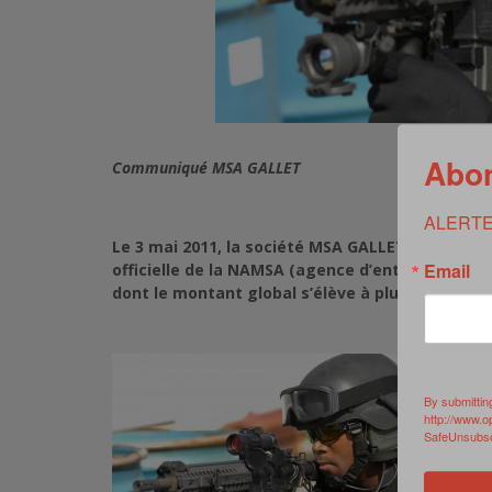
Abon
Communiqué MSA GALLET
ALERTE
Le 3 mai 2011, la société MSA GALLET, située à 
Email
officielle de la NAMSA (agence d’entretien et d
dont le montant global s’élève à plus de 1 Millio
By submittin
http://www.o
SafeUnsubscr