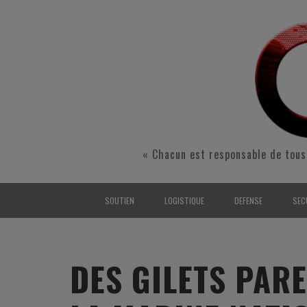
« Chacun est responsable de tous
SOUTIEN
LOGISTIQUE
DEFENSE
SEC
INTERARMÉES
INTERARMÉES
INTERARMÉES
SÉ
TERRE
TERRE
TERRE
RÉ
DES GILETS PAR
AIR
AIR
AIR
FO