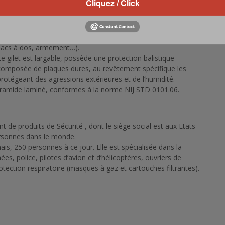
Cliquez / Click
Ce modèle, grâce à sa faible rétention d’eau et des textiles
innovants, permet d’évoluer en ambiance marine avec des
contraintes opérationnelles élevées (charges lourdes : radios,
sacs à dos, armement…).
Le gilet est largable, possède une protection balistique
composée de plaques dures, au revêtement spécifique les
protégeant des agressions extérieures et de l’humidité.
 aramide laminé, conformes à la norme NIJ STD 0101.06.
de produits de Sécurité , dont le siège social est aux Etats-
ersonnes dans le monde.
is, 250 personnes à ce jour. Elle est spécialisée dans la
s, police, pilotes d’avion et d’hélicoptères, ouvriers de
protection respiratoire (masques à gaz et cartouches filtrantes).