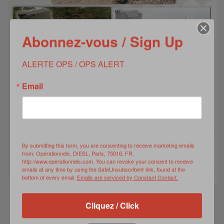
Abonnez-vous / Sign Up
ALERTE OPS / OPS ALERT
Email
By submitting this form, you are consenting to receive marketing emails
from: Operationnels, DIESL, Paris, 75016, FR,
http://www.operationnels.com. You can revoke your consent to receive
emails at any time by using the SafeUnsubscribe® link, found at the
bottom of every email.
Emails are serviced by Constant Contact.
Cliquez / Click