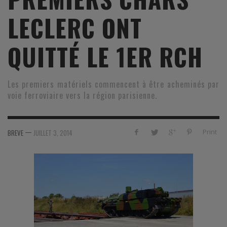
LECLERC ONT
QUITTÉ LE 1ER RCH
Les premiers matériels commencent à être acheminés par
voie ferroviaire vers la région parisienne.
—
Print
BREVE
JUILLET 3, 2014