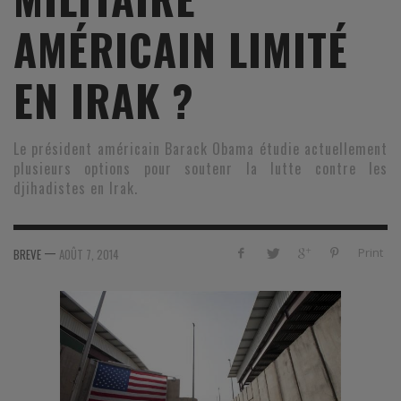
AMÉRICAIN LIMITÉ
EN IRAK ?
Le président américain Barack Obama étudie actuellement
plusieurs options pour soutenr la lutte contre les
djihadistes en Irak.
—
Print
BREVE
AOÛT 7, 2014