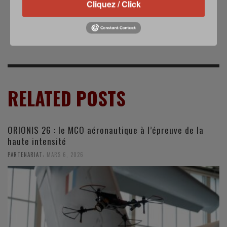
Cliquez / Click
ukrainien abattu
système de
dans l'est de
détection laser de
l'Ukraine
mines en surface
RELATED POSTS
ORIONIS 26 : le MCO aéronautique à l’épreuve de la
haute intensité
,
PARTENARIAT
MARS 6, 2026