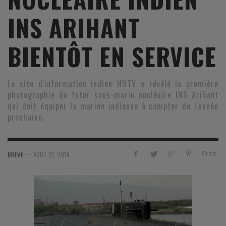
INS ARIHANT
BIENTÔT EN SERVICE
Le site d'information indien NDTV a révélé la première
photographie du futur sous-marin nucléaire INS Arihant
qui doit équiper la marine indienne à compter de l'année
prochaine.
—
Print
BREVE
AOÛT 21, 2014