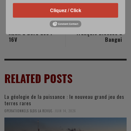
Cliquez / Click
PREVIOUS POST
NEXT POST
Un nouveau radar
Trois soldats
AESA à bord des F-
français blessés à
16V
Bangui
RELATED POSTS
La géologie de la puissance : le nouveau grand jeu des
terres rares
,
OPERATIONNELS SLDS LA REVUE
JUIN 14, 2026