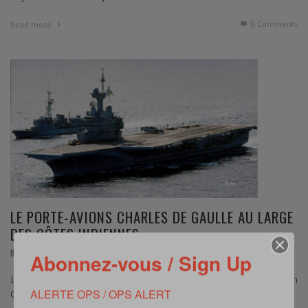
0 Comments
Read more
LE PORTE-AVIONS CHARLES DE GAULLE AU LARGE
DES CÔTES INDIENNES
,
BREVE
AVRIL 27, 2015
Abonnez-vous / Sign Up
Le fleuron de la marine nationale s’est désengagé de l’opération
ALERTE OPS / OPS ALERT
Chammal en Irak.