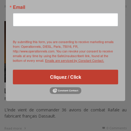
Email
0 Comments
Read more
By submitting this form, you are consenting to receive marketing emails
from: Operationnels, DIESL, Paris, 75016, FR,
http://www.operationnels.com. You can revoke your consent to receive
emails at any time by using the SafeUnsubscribe® link, found at the
bottom of every email.
Emails are serviced by Constant Contact.
Cliquez / Click
L’ACHAT DE RAFALE, UNE URGENCE POUR L’INDE
,
REVUE DE PRESSE
AVRIL 11, 2015
L’Inde vient de commander 36 avions de combat Rafale au
fabricant français Dassault.
0 Comments
Read more