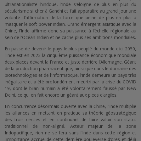
ultranationaliste hindoue, l’Inde s’éloigne de plus en plus du
sécularisme si cher à Gandhi et fait apparaître au grand jour une
volonté d’affirmation de la force que peine de plus en plus à
masquer le soft power indien. Grand émergent asiatique avec la
Chine, l’Inde affirme donc sa puissance à l’échelle régionale au
sein de l’Océan Indien et ne cache plus ses ambitions mondiales.
En passe de devenir le pays le plus peuplé du monde d’ici 2050,
l’Inde est en 2023 la cinquième puissance économique mondiale
deux places devant la France et juste derrière l’Allemagne. Géant
de la production pharmaceutique, ainsi que dans le domaine des
biotechnologies et de l’informatique, l’Inde demeure un pays très
inégalitaire et a été profondément meurtri par la crise du COVID
19, dont le bilan humain a été volontairement faussé par New
Delhi, ce qui en fait encore un géant aux pieds d’argiles.
En concurrence désormais ouverte avec la Chine, l’Inde multiplie
les alliances en mettant en pratique sa théorie géostratégique
des trois cercles et en continuant de faire valoir son statut
traditionnel de non-aligné. Acteur majeur de la zone
Indopacifique, rien ne se fera sans l’Inde dans cette région et
l’importance accrue de cette dernière bouleverse d’ores et déjà