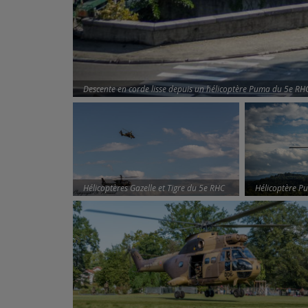
Descente en corde lisse depuis un hélicoptère Puma du 5e RH
Hélicoptères Gazelle et Tigre du 5e RHC
Hélicoptère P