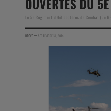
OUVERTES DU 5E
MER
MER
MER
SU
SOUTIEN SANTÉ
FORMATION/ ENTRAÎNEMENT
FORMATION/ ENTRA
AU
Le 5e Régiment d'Hélicoptères de Combat (5e RH
SOUTIEN CARBURANT
INDUSTRIES
INDUSTRIES
SP
—
MCO
ARMÉES ÉTRANGÈRES
ARMÉES ÉTRANGÈRE
SÉ
BREVE
SEPTEMBRE 18, 2014
FORMATION/ ENTRAÎNEMENT
IN
INDUSTRIES
FO
ARMÉES ÉTRANGÈRES