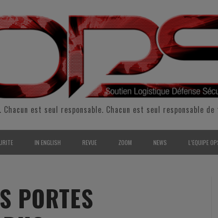
. Chacun est seul responsable. Chacun est seul responsable de 
URITE
IN ENGLISH
REVUE
ZOOM
NEWS
L’EQUIPE OP
CURITÉ INTÉRIEURE
SUPPORT & SUSTAINMENT
ENTRETIENS
2009
L’ÉQUIPE 
SERVE & GARDE NATIONALE
LOGISTIC / SUPPLY CHAIN
REPORTAGES
2010
POUR NOU
S PORTES
RMATION/ ENTRAÎNEMENT
DEFENSE
ANALYSE
2011
KIT MEDIA