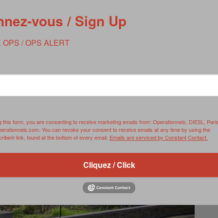
nez-vous / Sign Up
 OPS / OPS ALERT
un AMX-10 exposé à Pau
g this form, you are consenting to receive marketing emails from: Operationnels, DIESL, Pari
perationnels.com. You can revoke your consent to receive emails at any time by using the
ibe® link, found at the bottom of every email.
Emails are serviced by Constant Contact.
Cliquez / Click