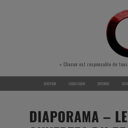
« Chacun est responsable de tous
SOUTIEN
LOGISTIQUE
DEFENSE
SEC
INTERARMÉES
INTERARMÉES
INTERARMÉES
SÉ
TERRE
TERRE
TERRE
RÉ
DIAPORAMA – LE
AIR
AIR
AIR
FO