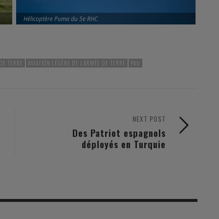
Hélicoptère Puma du 5e RHC
DE TERRE
AVIATION LÉGÈRE DE L'ARMÉE DE TERRE
PAU
NEXT POST
Des Patriot espagnols
déployés en Turquie