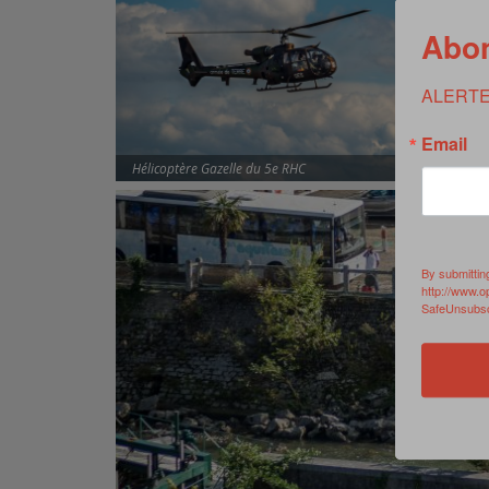
Abon
ALERTE
Email
Hélicoptère Gazelle du 5e RHC
By submittin
http://www.o
SafeUnsubscr