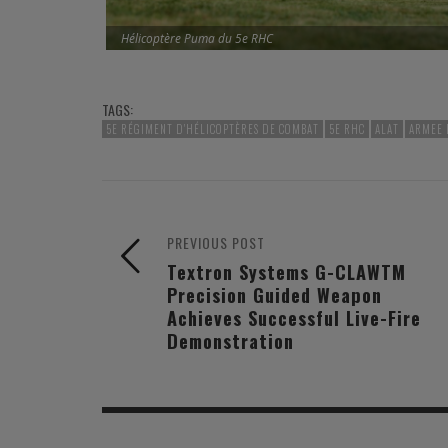
Hélicoptère Puma du 5e RHC
TAGS:
5E RÉGIMENT D'HÉLICOPTÈRES DE COMBAT
5E RHC
ALAT
ARMEE 
PREVIOUS POST
Textron Systems G-CLAWTM
Precision Guided Weapon
Achieves Successful Live-Fire
Demonstration