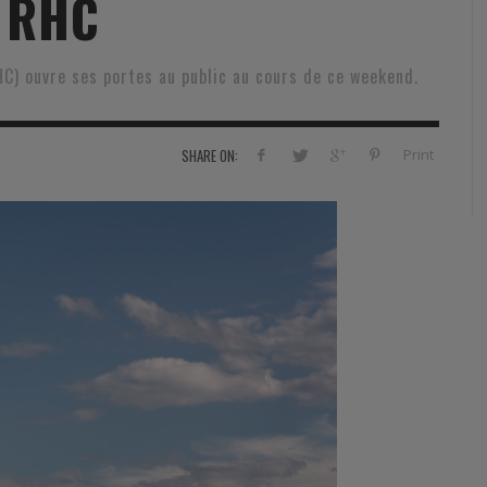
 RHC
RVIE
SECURITY
HISTOIRE
2012
ÎNEMENT
TONOMIE
TRAINING
LE COIN DE LA « REDACCHEF »
2013
C) ouvre ses portes au public au cours de ce weekend.
ORT
SURVIVAL / AUTONOMY / SPORT
L’ŒIL DE ROMAIN PETIT
2014
S
CURITÉ PRIVÉE
INDUSTRIES
JEUNES AUTEURS
2015
Print
SHARE ON:
DUSTRIES
DOCUMENTATION THÉMATIQUE
2016
RCES DE SÉCURITÉ ÉTRANGÈRES
VIDÉO
2017
PODCAST
2018
EVÈNEMENT
2019
2020
2021
2022