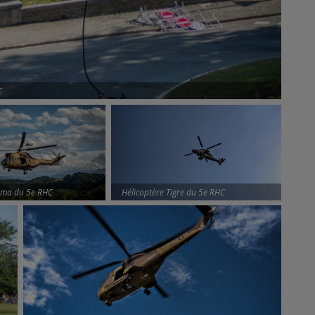
C
uma du 5e RHC
Hélicoptère Tigre du 5e RHC