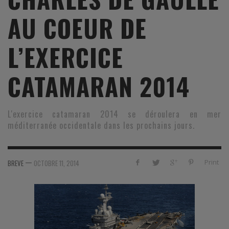
AU COEUR DE
L’EXERCICE
CATAMARAN 2014
L'exercice catamaran 2014 se déroulera en mer
méditerranée occidentale dans les prochains jours.
—
Print
BREVE
OCTOBRE 11, 2014