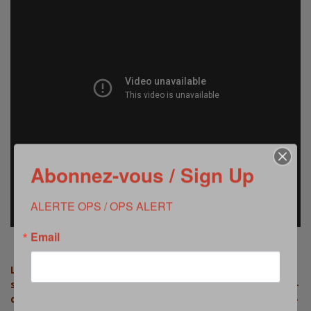
Abonnez-vous / Sign Up
ALERTE OPS / OPS ALERT
Email
***
La
suite sur
http://www.opex360.com/2015/07/22/ouverture-
dune-enquete-sur-mini-drone-arme-concu-par-etudiant-