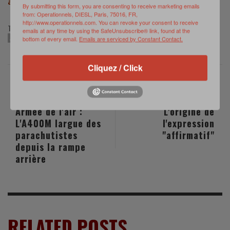
americain/
By submitting this form, you are consenting to receive marketing emails
from: Operationnels, DIESL, Paris, 75016, FR,
http://www.operationnels.com. You can revoke your consent to receive
TAGS:
emails at any time by using the SafeUnsubscribe® link, found at the
AUSTIN HAUGHWOUT
DRONE ARMÉ
IMPRESSION 3D
MINI-DRONE
SÉCURITÉ
bottom of every email.
Emails are serviced by Constant Contact.
Cliquez / Click
PREVIOUS POST
NEXT POST
Armée de l'air :
L'origine de
L'A400M largue des
l'expression
parachutistes
"affirmatif"
depuis la rampe
arrière
RELATED POSTS