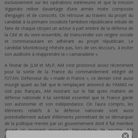
exclusivement sur les opérations extérieures et que la mission
Vigipirate relève davantage d’une armée mixte composée
d’engagés et de conscrits. On retrouve au travers du projet du
candidat à la primaire socialiste l’ambition républicaine initiale de
faire de chaque citoyen un acteur à part entière de la défense de
la Cité et du vivre-ensemble, de transcender son origine sociale
et communautaire en adhérant au projet républicain. Le
candidat Montebourg n’hésite pas, lors de ses discours, à inciter
son auditoire à réapprendre la « camaraderie ».
A l’instar de JLM et MLP, AM s’est prononcé assez récemment
pour la sortie de la France du commandement intégré de
l’OTAN. Défenseur du « made in France », ce dernier s’est aussi
insurgé quant au fait que le remplaçant annoncé du FAMAS ne
soit pas français, AM insistant sur le fait qu’en matière de
défense nationale il lui semblait essentiel que la France garde
son autonomie et son indépendance. On l’aura compris, les
éléments relatifs à la défense nationale sont aussi
potentiellement autant d’éléments permettant de se démarquer
de la politique menée par un gouvernement dont il fut membre
durant un moment important. Néogaulliste de gauche, AM
préconise une diplomatie située à équidistance de celle des