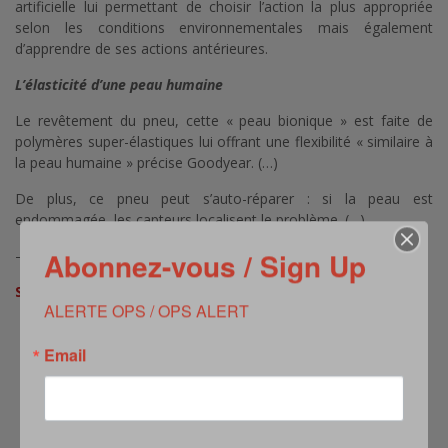
artificielle lui permettant de choisir l’action la plus appropriée
selon les conditions environnementales mais également
d’apprendre de ses actions antérieures.
L’élasticité d’une peau humaine
Le revêtement du pneu, cette « peau bionique » est faite de
polymères super-élastiques lui offrant une flexibilité « similaire à
la peau humaine » précise Goodyear. (…)
De plus, ce pneu peut s’auto-réparer : si la peau est
endommagée, les capteurs localisent le problème. (…)
Abonnez-vous / Sign Up
—–
Sources
ALERTE OPS / OPS ALERT
LIRE L’ARTICLE EN ENTIER >>>
https://www.industrie-
techno.com/salon-de-geneve-goodyear-ajoute-de-l-
Email
intelligence-artificielle-et-une-peau-bionique-
autoreparante-a-son-pneu-spherique.48507
Photo issue de la vidéo # 1
Vidéos # 1 et # 2 issues de youtube