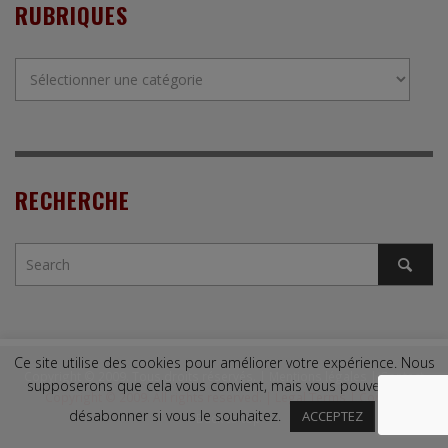
RUBRIQUES
Rubriques
RECHERCHE
Ce site utilise des cookies pour améliorer votre expérience. Nous
Copyright © 2009. Tous droits réservés. |
Mentions légales
|
Contact
supposerons que cela vous convient, mais vous pouvez vous
Copyright © 2009. All rights reserved. |
Legal Terms
|
Contact
désabonner si vous le souhaitez.
ACCEPTEZ
↑ Back to top