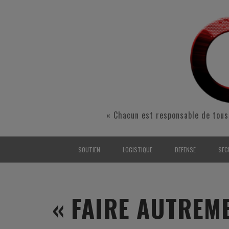
« Chacun est responsable de tous
SOUTIEN
LOGISTIQUE
DEFENSE
SEC
INTERARMÉES
INTERARMÉES
INTERARMÉES
SÉ
TERRE
TERRE
TERRE
RÉ
« FAIRE AUTREM
AIR
AIR
AIR
FO