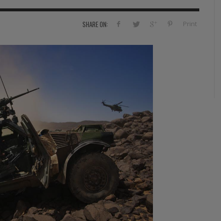
RVIE
SECURITY
HISTOIRE
2012
Print
SHARE ON:
ÎNEMENT
TONOMIE
TRAINING
LE COIN DE LA « REDACCHEF »
2013
ORT
SURVIVAL / AUTONOMY / SPORT
L’ŒIL DE ROMAIN PETIT
2014
S
CURITÉ PRIVÉE
INDUSTRIES
JEUNES AUTEURS
2015
DUSTRIES
DOCUMENTATION THÉMATIQUE
2016
RCES DE SÉCURITÉ ÉTRANGÈRES
VIDÉO
2017
PODCAST
2018
EVÈNEMENT
2019
2020
2021
2022