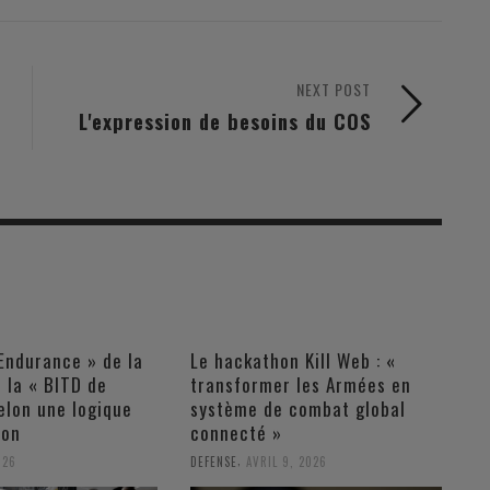
NEXT POST
L'expression de besoins du COS
Endurance » de la
Le hackathon Kill Web : «
 la « BITD de
transformer les Armées en
elon une logique
système de combat global
ion
connecté »
,
026
DEFENSE
AVRIL 9, 2026