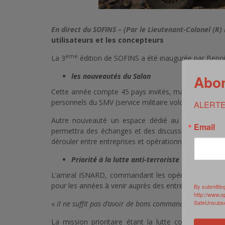
En direct du SOFINS – (Par le Lieutenant-Colonel (R)
utilisateurs et les concepteurs
ème
La 3
édition de SOFINS a été inaugurée par Benoit 
les nouveautés du Salon
Abon
Cette année compte 45 pays invités, mais aussi une pr
personnels du SMV (service militaire volontaire), lesq
ALERTE
Autre nouveauté un espace dédié au B&B et B
Email
permettra des échanges et des discussions dans un u
dérouler entre entreprises et opérationnels, mais aus
Priorité à la lutte anti-terroriste
L’amiral ISNARD, commandant les opérations spécia
pour les années à venir auprès des entreprises.
By submittin
http://www.o
SafeUnsubscr
«
Il ne suffit pas d’avoir de bons commandos, si les ma
La mission prioritaire étant la lutte contre les gro