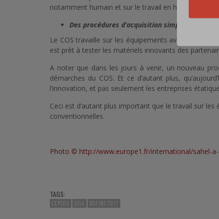
notamment humain et sur le travail en haute intensité 
Des procédures d’acquisition simplifiées
Le COS travaille sur les équipements avec le CEPCOS 
est prêt à tester les matériels innovants des partena
A noter que dans les jours à venir, un nouveau proc
démarches du COS. Et ce d’autant plus, qu’aujourd’h
l’innovation, et pas seulement les entreprises étatique
Ceci est d’autant plus important que le travail sur le
conventionnelles.
Photo ©
http://www.europe1.fr/international/sahel-a
TAGS:
CEPCOS
DGA
SOFINS 2017