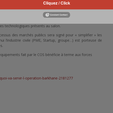
Cliquez / Click
en particulier sur les points stratégiques.
(centre d’étude pratique du COS) et la DGA sur le futur, mais
ires technologiques présents au salon.
essus des marchés publics sera signé pour « simplifier » les
ui l’industrie civile (PME, Startup, groupe…) est porteuse de
s.
s équipements fait par le COS bénéficie à terme aux forces
-quoi-va-servir-l-operation-barkhane-2181277