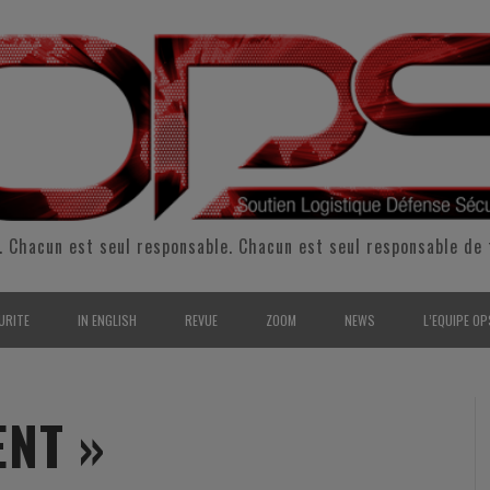
. Chacun est seul responsable. Chacun est seul responsable de 
URITE
IN ENGLISH
REVUE
ZOOM
NEWS
L’EQUIPE OP
CURITÉ INTÉRIEURE
SUPPORT & SUSTAINMENT
ENTRETIENS
2009
L’ÉQUIPE 
SERVE & GARDE NATIONALE
LOGISTIC / SUPPLY CHAIN
REPORTAGES
2010
POUR NOU
ENT »
RMATION/ ENTRAÎNEMENT
DEFENSE
ANALYSE
2011
KIT MEDIA