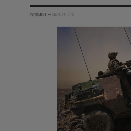
MER
MER
MER
SU
—
EVENEMENT
MARS 28, 2017
SOUTIEN SANTÉ
FORMATION/ ENTRAÎNEMENT
FORMATION/ ENTRA
AU
SOUTIEN CARBURANT
INDUSTRIES
INDUSTRIES
SP
MCO
ARMÉES ÉTRANGÈRES
ARMÉES ÉTRANGÈRE
SÉ
FORMATION/ ENTRAÎNEMENT
IN
INDUSTRIES
FO
ARMÉES ÉTRANGÈRES