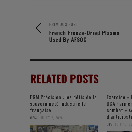
PREVIOUS POST
French Freeze-Dried Plasma
Used By AFSOC
RELATED POSTS
PGM Précision : les défis de la
Exercice « 
souveraineté industrielle
DGA : armer
française
combat » s
d’anticipat
,
OPS
JUILLET 2, 2026
,
OPS
JUIN 15, 2