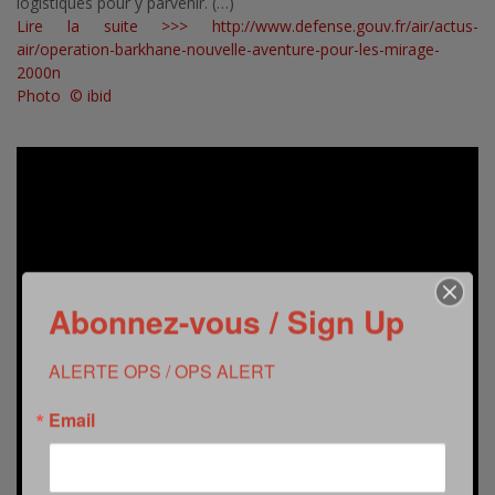
logistiques pour y parvenir. (…)
Lire la suite >>>
http://www.defense.gouv.fr/air/actus-
air/operation-barkhane-nouvelle-aventure-pour-les-mirage-
2000n
Photo © ibid
Abonnez-vous / Sign Up
ALERTE OPS / OPS ALERT
Email