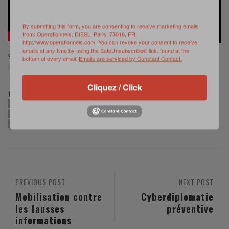
By submitting this form, you are consenting to receive marketing emails
from: Operationnels, DIESL, Paris, 75016, FR,
http://www.operationnels.com. You can revoke your consent to receive
emails at any time by using the SafeUnsubscribe® link, found at the
Source: CFAS et EMA (www.youtube.com)
bottom of every email.
Emails are serviced by Constant Contact.
Droits : © Armée de l’air
Cliquez / Click
TAGS:
BARKHANE
BASE AÉRIENNE 133 DE NANCY-OCHEY
ESCADRON DE CHASSE 2/4 «LA FAYETTE»
MIRAGE 2000N
RAVITAILLEMENT EN VOL
TCHAD
PREVIOUS POST
NEXT POST
Mobilisation contre
Cyberdiplomatie
les fausses
préventive
informations