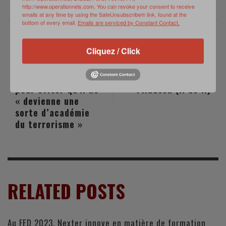
http://www.operationnels.com. You can revoke your consent to receive
emails at any time by using the SafeUnsubscribe® link, found at the
bottom of every email.
Emails are serviced by Constant Contact.
Cliquez / Click
PREVIOUS POST
NEXT POST
Florence Parly: la
"Brace For Impact"
France au Sahel
: le Miracle de
pour éviter qu'il ne
l'Hudson (II de II)
« devienne une
sorte d’académie
du terrorisme »
RELATED POSTS
Au FED 2023, Nexter innove en matière de formation