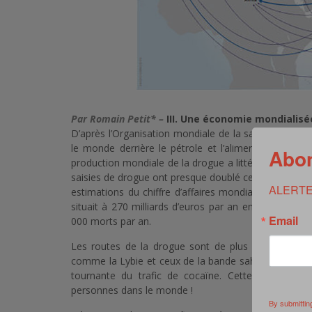
Par Romain Petit* –
III. Une économie mondialisé
D’après l’Organisation mondiale de la santé, le traf
le monde derrière le pétrole et l’alimentation et 
Abon
production mondiale de la drogue a littéralement ex
saisies de drogue ont presque doublé ce qui signifie 
ALERTE
estimations du chiffre d’affaires mondial de stupéfi
situait à 270 milliards d’euros par an en 2018. Les v
Email
000 morts par an.
Les routes de la drogue sont de plus en plus nombre
comme la Lybie et ceux de la bande sahélo-saharie
tournante du trafic de cocaïne. Cette dernière 
personnes dans le monde !
By submittin