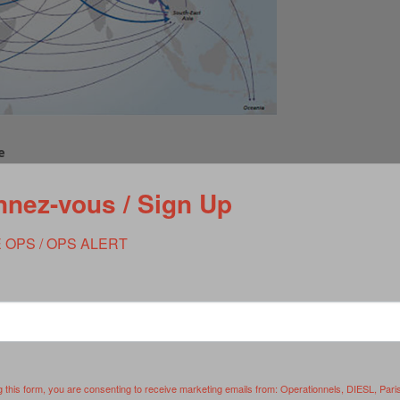
e
ic de stupéfiant est le troisième commerce en importance dans
juste avant celui des armes et des médicaments. En 30 ans la
nez-vous / Sign Up
plosé. L’ONUDC estime que durant les 10 dernières années, les
par extension que le narcotrafic ne cesse de se développer. Les
 OPS / OPS ALERT
ants sont très variables, mais la moyenne de ces dernières se
ictimes d’overdose à l’échelle de la planète dépassent les 200
uses et se multiplie dans le contexte de la faillite d’Etats
nne. Le Brésil s’impose également comme une nouvelle plaque
serait actuellement consommée par plus de 250 millions de
g this form, you are consenting to receive marketing emails from: Operationnels, DIESL, Pari