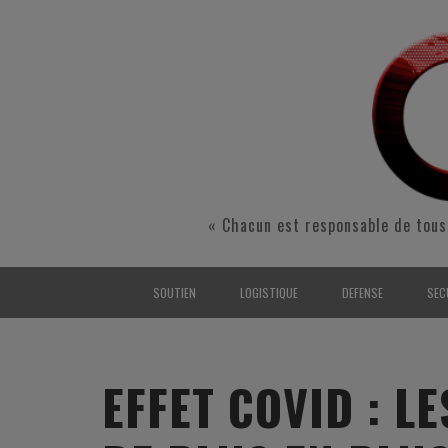
« Chacun est responsable de tous
SOUTIEN
LOGISTIQUE
DEFENSE
SEC
INTERARMÉES
INTERARMÉES
INTERARMÉES
SÉ
TERRE
TERRE
TERRE
RÉ
EFFET COVID : L
AIR
AIR
AIR
FO