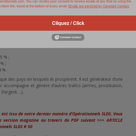
perationnels.com. You can revoke your consent to receive emails at any time by using the
 mondialisée qui a su s’adapter à toutes les évolutions de la
ibe® link, found at the bottom of every email.
Emails are serviced by Constant Contact.
es sont transnationales dans leur organisation depuis fort
 et aux paradis fiscaux. Reste qu’il ne faut pas perdre de vue
t avant tout des fabricants d’insécurité et ceux dans tous les
Cliquez / Click
 davantage de détresse sociale et n’enrichissent que leurs
opolitique des drogues estime que la répartition des revenus des
5 % ;
 % ;
4 %.
que des pays en lesquels ils prospèrent. Il est générateur d’une
ic accompagne et génère d’autres trafics (armes, prostitution,
 d’argent….).
s, est issu de notre dernier numéro d’Opérationnels SLDS. Vous
sa version magazine au travers du PDF suivant >>>
ARTICLE
nnels SLDS # 50