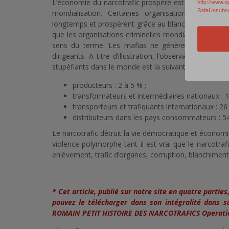
http://www.o
L’économie du narcotrafic prospère est une économie
SafeUnsubscr
mondialisation. Certaines organisation criminell
longtemps et prospèrent grâce au blanchiment d’argent
que les organisations criminelles mondiales demeuren
sens du terme. Les mafias ne génèrent avant tout
dirigeants. A titre d’illustration, l’observatoire gé
stupéfiants dans le monde est la suivante :
producteurs : 2 à 5 % ;
transformateurs et intermédiaires nationaux : 1
transporteurs et trafiquants internationaux : 26
distributeurs dans les pays consommateurs : 5
Le narcotrafic détruit la vie démocratique et économi
violence polymorphe tant il est vrai que le narcotraf
enlèvement, trafic d’organes, corruption, blanchiment
* Cet article, publié sur notre site en quatre partie
pouvez le télécharger dans son intégralité dans 
ROMAIN PETIT HISTOIRE DES NARCOTRAFICS Operatio