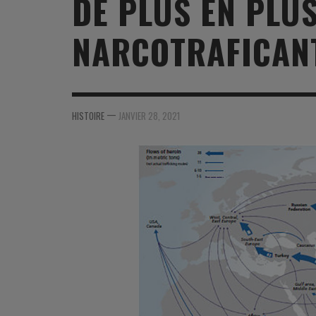
DE PLUS EN PLUS
MER
MER
MER
SU
NARCOTRAFICANTS
SOUTIEN SANTÉ
FORMATION/ ENTRAÎNEMENT
FORMATION/ ENTRA
AU
SOUTIEN CARBURANT
INDUSTRIES
INDUSTRIES
SP
MCO
ARMÉES ÉTRANGÈRES
ARMÉES ÉTRANGÈRE
SÉ
—
HISTOIRE
JANVIER 28, 2021
FORMATION/ ENTRAÎNEMENT
IN
INDUSTRIES
FO
ARMÉES ÉTRANGÈRES