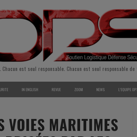
. Chacun est seul responsable. Chacun est seul responsable de 
URITE
IN ENGLISH
REVUE
ZOOM
NEWS
L’EQUIPE OP
CURITÉ INTÉRIEURE
SUPPORT & SUSTAINMENT
ENTRETIENS
2009
L’ÉQUIPE 
SERVE & GARDE NATIONALE
LOGISTIC / SUPPLY CHAIN
REPORTAGES
2010
POUR NOU
ES VOIES MARITIMES
RMATION/ ENTRAÎNEMENT
DEFENSE
ANALYSE
2011
KIT MEDIA