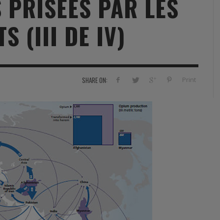
 PRISÉES PAR LES
RVIE
SECURITY
HISTOIRE
2012
 (III DE IV)
ÎNEMENT
TONOMIE
TRAINING
LE COIN DE LA « REDACCHEF »
2013
ORT
SURVIVAL / AUTONOMY / SPORT
L’ŒIL DE ROMAIN PETIT
2014
S
CURITÉ PRIVÉE
INDUSTRIES
JEUNES AUTEURS
2015
Print
SHARE ON:
DUSTRIES
DOCUMENTATION THÉMATIQUE
2016
RCES DE SÉCURITÉ ÉTRANGÈRES
VIDÉO
2017
PODCAST
2018
EVÈNEMENT
2019
2020
2021
2022