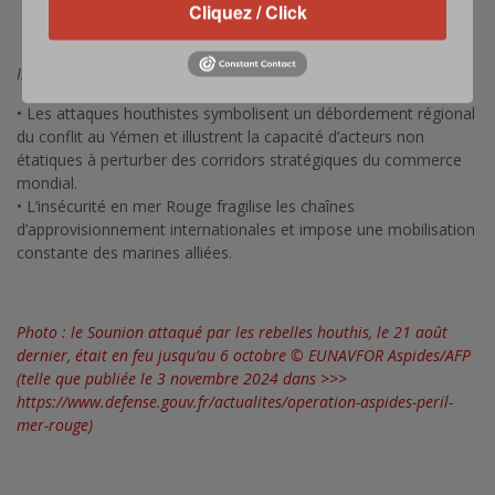
Cliquez / Click
PROSPERITY GUARDIAN (18 décembre 2023)
ASPIDES (19 février 2024, soutenue par l’UE)
Impact global
• Les attaques houthistes symbolisent un débordement régional
du conflit au Yémen et illustrent la capacité d’acteurs non
étatiques à perturber des corridors stratégiques du commerce
mondial.
• L’insécurité en mer Rouge fragilise les chaînes
d’approvisionnement internationales et impose une mobilisation
constante des marines alliées.
Photo : le Sounion attaqué par les rebelles houthis, le 21 août
dernier, était en feu jusqu’au 6 octobre © EUNAVFOR Aspides/AFP
(telle que publiée le 3 novembre 2024 dans >>>
https://www.defense.gouv.fr/actualites/operation-aspides-peril-
mer-rouge
)