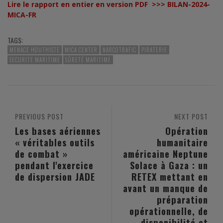
Lire le rapport en entier en version PDF >>>
BILAN-2024-
MICA-FR
TAGS:
MENACE HOUTHISTE
MICA CENTER
NARCOTRAFIC
PIRATERIE
SECURITE MARITIME
SÛRETÉ MARITIME
PREVIOUS POST
NEXT POST
Les bases aériennes
Opération
« véritables outils
humanitaire
de combat »
américaine Neptune
pendant l'exercice
Solace à Gaza : un
de dispersion JADE
RETEX mettant en
avant un manque de
préparation
opérationnelle, de
disponibilité et