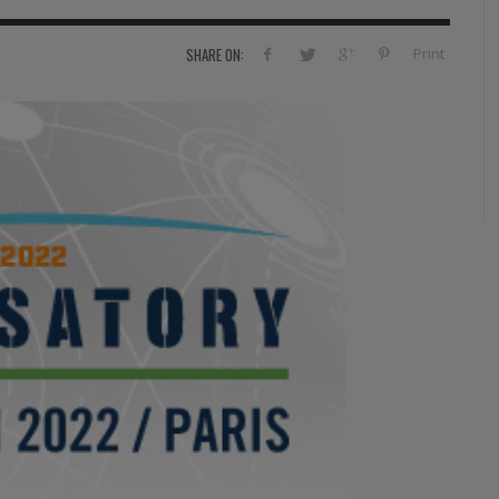
RVIE
SECURITY
HISTOIRE
2012
Print
SHARE ON:
ÎNEMENT
TONOMIE
TRAINING
LE COIN DE LA « REDACCHEF »
2013
ORT
SURVIVAL / AUTONOMY / SPORT
L’ŒIL DE ROMAIN PETIT
2014
S
CURITÉ PRIVÉE
INDUSTRIES
JEUNES AUTEURS
2015
DUSTRIES
DOCUMENTATION THÉMATIQUE
2016
RCES DE SÉCURITÉ ÉTRANGÈRES
VIDÉO
2017
PODCAST
2018
EVÈNEMENT
2019
2020
2021
2022