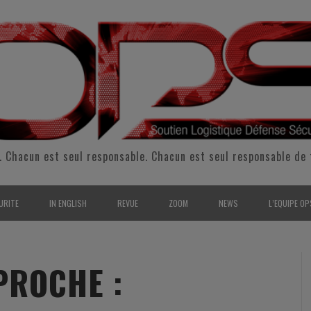
. Chacun est seul responsable. Chacun est seul responsable de 
URITE
IN ENGLISH
REVUE
ZOOM
NEWS
L’EQUIPE OP
CURITÉ INTÉRIEURE
SUPPORT & SUSTAINMENT
ENTRETIENS
2009
L’ÉQUIPE 
SERVE & GARDE NATIONALE
LOGISTIC / SUPPLY CHAIN
REPORTAGES
2010
POUR NOU
PROCHE :
RMATION/ ENTRAÎNEMENT
DEFENSE
ANALYSE
2011
KIT MEDIA