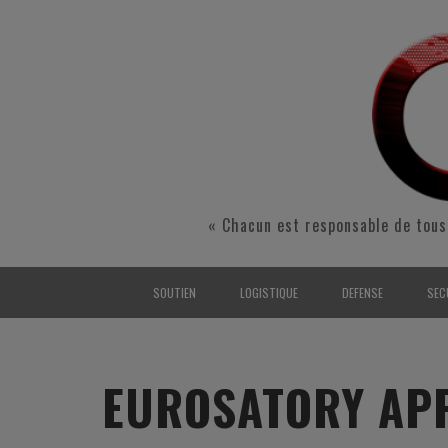
« Chacun est responsable de tous
SOUTIEN
LOGISTIQUE
DEFENSE
SEC
INTERARMÉES
INTERARMÉES
INTERARMÉES
SÉ
TERRE
TERRE
TERRE
RÉ
EUROSATORY AP
AIR
AIR
AIR
FO