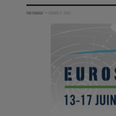
MER
MER
MER
SU
—
PARTENARIAT
FÉVRIER 17, 2022
SOUTIEN SANTÉ
FORMATION/ ENTRAÎNEMENT
FORMATION/ ENTRA
AU
SOUTIEN CARBURANT
INDUSTRIES
INDUSTRIES
SP
MCO
ARMÉES ÉTRANGÈRES
ARMÉES ÉTRANGÈRE
SÉ
FORMATION/ ENTRAÎNEMENT
IN
INDUSTRIES
FO
ARMÉES ÉTRANGÈRES