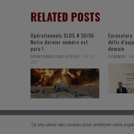
RELATED POSTS
Opérationnels SLDS # 55/56
Eurosatory 
Notre dernier numéro est
défis d’auj
paru !
demain
,
,
OPERATIONNELS SLDS LA REVUE
JUIN 19,
EVENEMENT
MA
2022
Copyright © 2009. Tous droits réservés. |
Mentions légales
Ce site utilise des cookies pour améliorer votre ex
Copyright © 2009. All rights reserved. |
Legal Terms
|
Conta