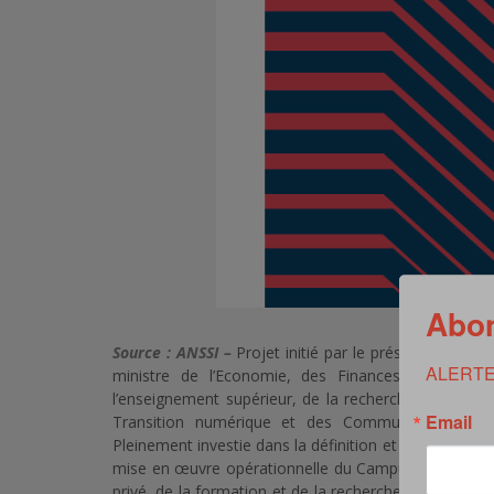
Abon
Source : ANSSI –
Projet initié par le président de la 
ALERTE
ministre de l’Economie, des Finances et de la 
l’enseignement supérieur, de la recherche et de l’inn
Email
Transition numérique et des Communications élec
Pleinement investie dans la définition et le soutien à c
mise en œuvre opérationnelle du Campus, un lieu qui 
privé, de la formation et de la recherche pour innove