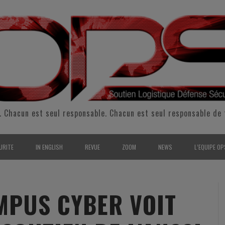
. Chacun est seul responsable. Chacun est seul responsable de 
URITE
IN ENGLISH
REVUE
ZOOM
NEWS
L’EQUIPE OP
CURITÉ INTÉRIEURE
SUPPORT & SUSTAINMENT
ENTRETIENS
2009
L’ÉQUIPE 
SERVE & GARDE NATIONALE
LOGISTIC / SUPPLY CHAIN
REPORTAGES
2010
POUR NOU
MPUS CYBER VOIT
RMATION/ ENTRAÎNEMENT
DEFENSE
ANALYSE
2011
KIT MEDIA