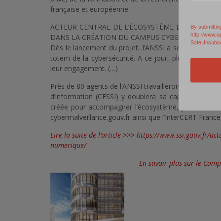
française et européenne.
ACTEUR CENTRAL DE L’ÉCOSYSTÈME DE LA CYBERS
By submittin
http://www.o
DANS LA CRÉATION DU CAMPUS CYBER
SafeUnsubscr
Dès le lancement du projet, l’ANSSI a soutenu la créa
totem de la cybersécurité. A ce jour, plus de 160 act
leur engagement. (…)
Près de 80 agents de l’ANSSI travailleront à terme su
d’information (CFSSI) y doublera sa capacité de for
créée pour accompagner l’écosystème, y sera hébe
cybermalveillance.gouv.fr ainsi que l’InterCERT France
Lire la suite de l’article >>> https://www.ssi.gouv.fr/
numerique/
En savoir plus sur le Ca