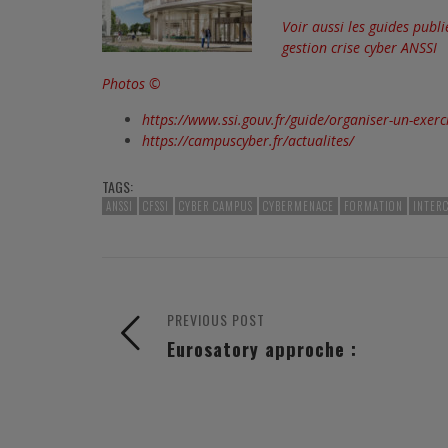
Voir aussi les guides publ
gestion crise cyber ANSSI
Photos ©
https://www.ssi.gouv.fr/guide/organiser-un-exerci
https://campuscyber.fr/actualites/
TAGS:
ANSSI
CFSSI
CYBER CAMPUS
CYBERMENACE
FORMATION
INTER
PREVIOUS POST
Eurosatory approche :