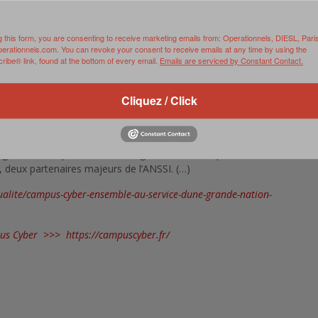
ÉCURITÉ EN FRANCE, L’ANSSI S’EST PLEINEMENT INVESTIE
g this form, you are consenting to receive marketing emails from: Operationnels, DIESL, Pari
perationnels.com. You can revoke your consent to receive emails at any time by using the
ibe® link, found at the bottom of every email.
Emails are serviced by Constant Contact.
tion et la définition du Campus Cyber appelé à devenir un lieu
eurs, issus d’une pluralité de secteurs d’activité, ont confirmé
Cliquez / Click
r le Campus : le centre de formation à la sécurité des systèmes
mation et la Division industrie et technologies, nouvellement
rgée. Le Campus accueillera également des représentants de
, deux partenaires majeurs de l’ANSSI. (…)
actualite/campus-cyber-ensemble-au-service-dune-grande-nation-
mpus Cyber >>>
https://campuscyber.fr/