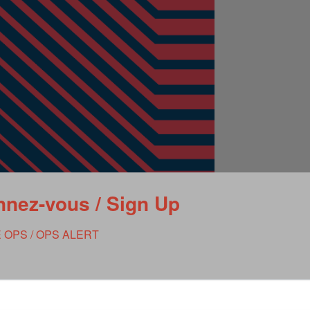
nez-vous / Sign Up
République, le Campus Cyber a été inauguré le 15 février par le
 OPS / OPS ALERT
Relance, Bruno Le Maire, en présence de la ministre de
ovation, Frédérique Vidal, et du secrétaire d’Etat chargé de la
troniques, Cedric O, et du directeur général de l’ANSSI.
e projet depuis son origine, l’ANSSI se félicite aujourd’hui de la
participera à rapprocher l’ensemble des acteurs du public, du
r et travailler conjointement au profit de la sécurité numérique