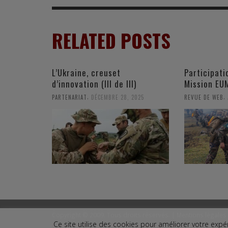
RELATED POSTS
L’Ukraine, creuset
Participati
d’innovation (III de III)
Mission E
,
,
PARTENARIAT
DÉCEMBRE 28, 2025
REVUE DE WEB
Copyright © 2009. Tous droits réservés. |
Mentions légales
Ce site utilise des cookies pour améliorer votre ex
Copyright © 2009. All rights reserved. |
Legal Terms
|
Conta