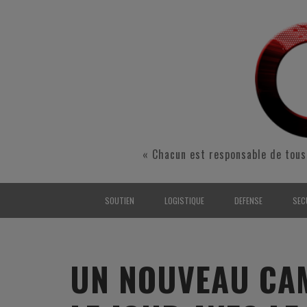
« Chacun est responsable de tous
SOUTIEN
LOGISTIQUE
DEFENSE
SEC
INTERARMÉES
INTERARMÉES
INTERARMÉES
SÉ
TERRE
TERRE
TERRE
RÉ
UN NOUVEAU CA
AIR
AIR
AIR
FO