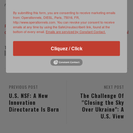
menaces terrestres modernes du champ de bataille. »
(…)
By submitting this form, you are consenting to receive marketing emails
from: Operationnels, DIESL, Paris, 75016, FR,
http://www.operationnels.com. You can revoke your consent to receive
Photo ©
https://www.nexter-group.fr/en/actualites/nos-
emails at any time by using the SafeUnsubscribe® link, found at the
bottom of every email.
Emails are serviced by Constant Contact.
dernieres-actualites/nexters-vbci-philoctetes-unveiled-defea.html
TAGS:
Cliquez / Click
HDS
NEXTER
PHILOCTETE
VBCI
PREVIOUS POST
NEXT POST
U.S. NSF: A New
The Challenge Of
Innovation
''Closing the Sky
Directorate Is Born
Over Ukraine": A
U.S. View