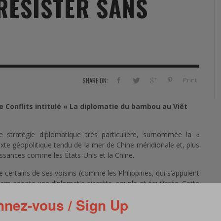
 RÉSISTER SANS
RVIE
SECURITY
HISTOIRE
2012
ÎNEMENT
TONOMIE
TRAINING
LE COIN DE LA « REDACCHEF »
2013
ORT
SURVIVAL / AUTONOMY / SPORT
L’ŒIL DE ROMAIN PETIT
2014
S
CURITÉ PRIVÉE
INDUSTRIES
JEUNES AUTEURS
2015
Print
SHARE ON:
DUSTRIES
DOCUMENTATION THÉMATIQUE
2016
ue Conflits intitulé « La diplomatie du bambou au Viêt
RCES DE SÉCURITÉ ÉTRANGÈRES
VIDÉO
2017
PODCAST
2018
e stratégie diplomatique très particulière, surnommée la «
te géopolitique tendu de la mer de Chine méridionale et, plus
EVÈNEMENT
2019
issances comme les États-Unis et la Chine.
e certains de ses voisins (comme les Philippines, qui s’appuient
2020
nam adopte une diplomatie discrète, souple et équilibrée. Cette
ois avec Pékin et avec Washington sans se lier définitivement à
2021
nez-vous / Sign Up
aux et sa liberté d’action.
2022