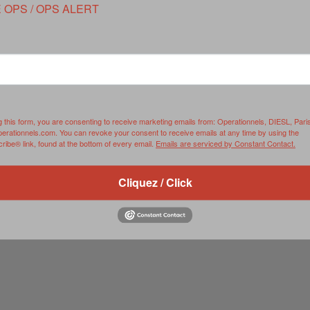
r enraciné et résilient tout en étant flexible : résister sans
 OPS / OPS ALERT
ela se traduit par une politique d’amitiés multiples et de
trop étroites tout en multipliant les partenaires économiques et
ueilli successivement des visites du président américain Joe
re sa capacité à jouer des rôles diplomatiques clés sans s’aligner
aussi à attirer des avantages économiques, comme des
urité nationale face à la pression maritime chinoise en mer de
g this form, you are consenting to receive marketing emails from: Operationnels, DIESL, Pari
perationnels.com. You can revoke your consent to receive emails at any time by using the
ibe® link, found at the bottom of every email.
Emails are serviced by Constant Contact.
atégie géopolitique pragmatique et subtile : éviter l’escalade,
 rivalités entre grandes puissances pour renforcer l’autonomie et
Cliquez / Click
ar le
Gavekal Group
>>>
La diplomatie du bambou au Viêt Nam