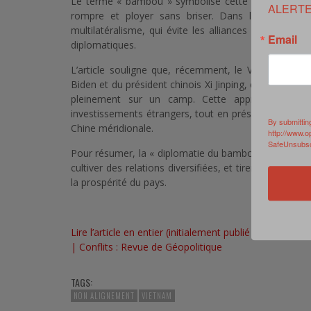
Le terme « bambou » symbolise cette capacité à reste
ALERTE
rompre et ployer sans briser. Dans la pratique, c
multilatéralisme, qui évite les alliances militaires 
Email
diplomatiques.
L’article souligne que, récemment, le Vietnam a acc
Biden et du président chinois Xi Jinping, ce qui illust
pleinement sur un camp. Cette approche vise 
investissements étrangers, tout en préservant la séc
By submittin
Chine méridionale.
http://www.o
SafeUnsubscr
Pour résumer, la « diplomatie du bambou » est une str
cultiver des relations diversifiées, et tirer parti des
la prospérité du pays.
Lire l’article en entier (initialement publié en anglais p
| Conflits : Revue de Géopolitique
TAGS:
NON ALIGNEMENT
VIETNAM