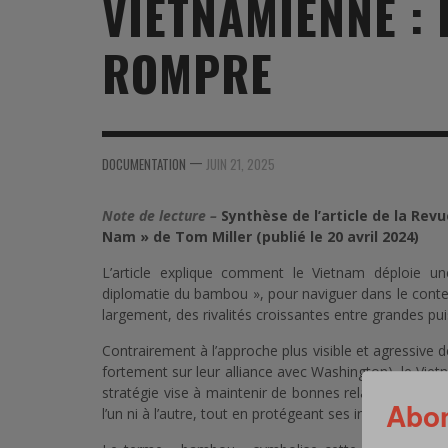
VIETNAMIENNE :
MER
MER
MER
SU
ROMPRE
SOUTIEN SANTÉ
FORMATION/ ENTRAÎNEMENT
FORMATION/ ENTRA
AU
SOUTIEN CARBURANT
INDUSTRIES
INDUSTRIES
SP
MCO
ARMÉES ÉTRANGÈRES
ARMÉES ÉTRANGÈRE
SÉ
—
DOCUMENTATION
JUIN 21, 2025
FORMATION/ ENTRAÎNEMENT
IN
Note de lecture –
Synthèse de l’article de la Rev
INDUSTRIES
FO
Nam » de Tom Miller (publié le 20 avril 2024)
ARMÉES ÉTRANGÈRES
L’article explique comment le Vietnam déploie un
diplomatie du bambou », pour naviguer dans le contex
largement, des rivalités croissantes entre grandes pu
Contrairement à l’approche plus visible et agressive d
fortement sur leur alliance avec Washington), le Viet
stratégie vise à maintenir de bonnes relations à la f
Abon
l’un ni à l’autre, tout en protégeant ses intérêts nation