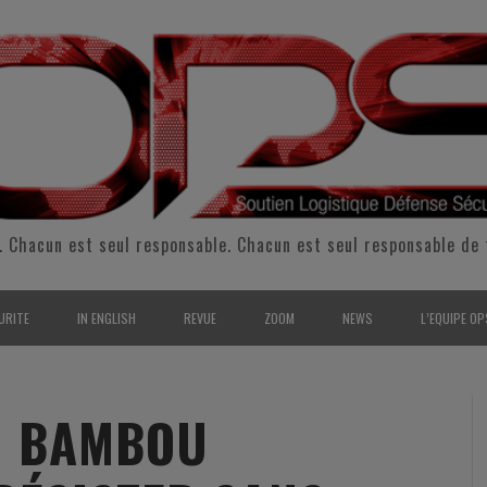
. Chacun est seul responsable. Chacun est seul responsable de 
URITE
IN ENGLISH
REVUE
ZOOM
NEWS
L’EQUIPE OP
CURITÉ INTÉRIEURE
SUPPORT & SUSTAINMENT
ENTRETIENS
2009
L’ÉQUIPE 
SERVE & GARDE NATIONALE
LOGISTIC / SUPPLY CHAIN
REPORTAGES
2010
POUR NOU
U BAMBOU
RMATION/ ENTRAÎNEMENT
DEFENSE
ANALYSE
2011
KIT MEDIA