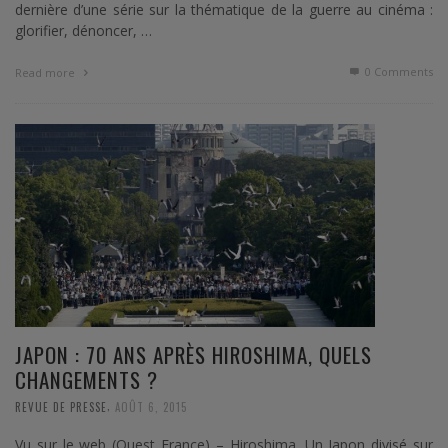
dernière d’une série sur la thématique de la guerre au cinéma :
glorifier, dénoncer, …
0 Comments
Read more
JAPON : 70 ANS APRÈS HIROSHIMA, QUELS
CHANGEMENTS ?
,
REVUE DE PRESSE
AOÛT 6, 2015
Vu sur le web (Ouest France) – Hiroshima. Un Japon divisé sur