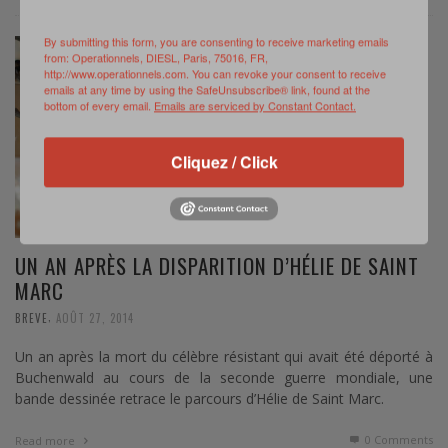
By submitting this form, you are consenting to receive marketing emails
from: Operationnels, DIESL, Paris, 75016, FR,
http://www.operationnels.com. You can revoke your consent to receive
emails at any time by using the SafeUnsubscribe® link, found at the
bottom of every email.
Emails are serviced by Constant Contact.
Cliquez / Click
UN AN APRÈS LA DISPARITION D’HÉLIE DE SAINT
MARC
,
BREVE
AOÛT 27, 2014
Un an après la mort du célèbre résistant qui avait été déporté à
Buchenwald au cours de la seconde guerre mondiale, une
bande dessinée retrace le parcours d’Hélie de Saint Marc.
0 Comments
Read more