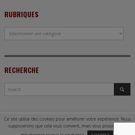
RUBRIQUES
Rubriques
RECHERCHE
Ce site utilise des cookies pour améliorer votre expérience. Nous
Copyright © 2009. Tous droits réservés. |
Mentions légales
|
Contact
supposerons que cela vous convient, mais vous pouvez vous
Copyright © 2009. All rights reserved. |
Legal Terms
|
Contact
désabonner si vous le souhaitez.