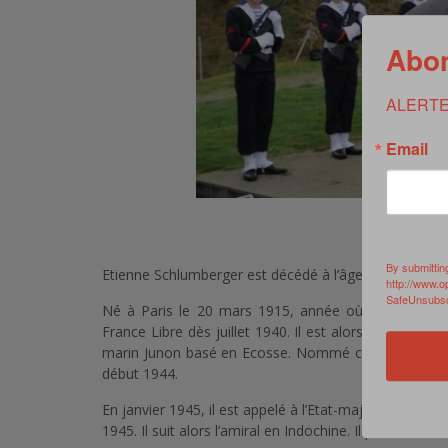
Abon
ALERTE
Email
Crédit
By submittin
Etienne Schlumberger est décédé à l’âge de 99 ans.
http://www.o
SafeUnsubscr
Né à Paris le 20 mars 1915, année où son père meu
France Libre dès juillet 1940. Il est alors affecté 
marin Junon basé en Ecosse. Nommé commandant du 
début 1944.
En janvier 1945, il est appelé à l’Etat-major de l’amira
1945. Il suit alors l’amiral en Indochine. Il poursuit s