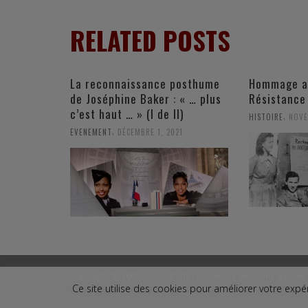
RELATED POSTS
La reconnaissance posthume
Hommage a
de Joséphine Baker : « … plus
Résistance
c’est haut … » (I de II)
,
HISTOIRE
NOVE
,
EVENEMENT
DÉCEMBRE 1, 2021
Copyright © 2009. Tous droits réservés. |
Mentions légales
Ce site utilise des cookies pour améliorer votre ex
Copyright © 2009. All rights reserved. |
Legal Terms
|
Conta