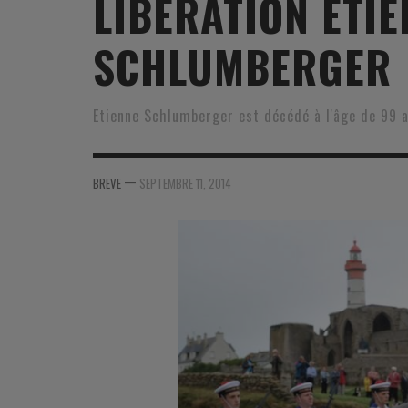
LIBÉRATION ETIE
MER
MER
MER
SU
SCHLUMBERGER
SOUTIEN SANTÉ
FORMATION/ ENTRAÎNEMENT
FORMATION/ ENTRA
AU
SOUTIEN CARBURANT
INDUSTRIES
INDUSTRIES
SP
Etienne Schlumberger est décédé à l'âge de 99 a
MCO
ARMÉES ÉTRANGÈRES
ARMÉES ÉTRANGÈRE
SÉ
FORMATION/ ENTRAÎNEMENT
IN
—
BREVE
SEPTEMBRE 11, 2014
INDUSTRIES
FO
ARMÉES ÉTRANGÈRES