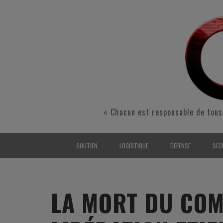
« Chacun est responsable de tous
SOUTIEN
LOGISTIQUE
DEFENSE
SEC
INTERARMÉES
INTERARMÉES
INTERARMÉES
SÉ
TERRE
TERRE
TERRE
RÉ
LA MORT DU COM
AIR
AIR
AIR
FO