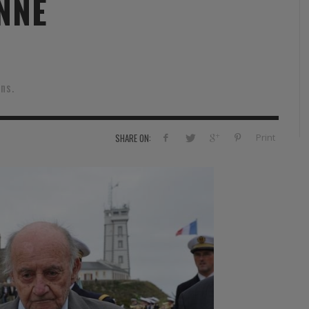
NNE
RVIE
SECURITY
HISTOIRE
2012
ÎNEMENT
TONOMIE
TRAINING
LE COIN DE LA « REDACCHEF »
2013
ORT
SURVIVAL / AUTONOMY / SPORT
L’ŒIL DE ROMAIN PETIT
2014
ns.
S
CURITÉ PRIVÉE
INDUSTRIES
JEUNES AUTEURS
2015
DUSTRIES
DOCUMENTATION THÉMATIQUE
2016
Print
SHARE ON:
RCES DE SÉCURITÉ ÉTRANGÈRES
VIDÉO
2017
PODCAST
2018
EVÈNEMENT
2019
2020
2021
2022