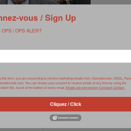
nez-vous / Sign Up
 OPS / OPS ALERT
s photos © D.R.
g this form, you are consenting to receive marketing emails from: Operationnels, DIESL, Pari
perationnels.com. You can revoke your consent to receive emails at any time by using the
ibe® link, found at the bottom of every email.
Emails are serviced by Constant Contact.
rt dans la Grande Guerre, Etienne Schlumberger a rallié la
sur l’aviso Commandant Duboc et embarque en 1942 sur le sous-
bâtiment en mars 1943, il embarque pour l’Afrique du nord
Cliquez / Click
l Thierry d’Argenlieu, et est promu capitaine de corvette en avril
a carrière dans la marine jusqu’en 1953.