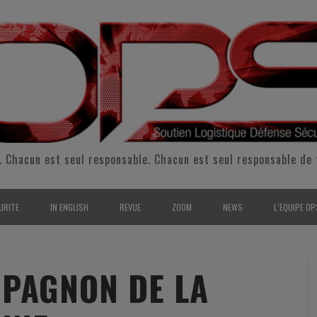
. Chacun est seul responsable. Chacun est seul responsable de 
URITE
IN ENGLISH
REVUE
ZOOM
NEWS
L’EQUIPE OP
CURITÉ INTÉRIEURE
SUPPORT & SUSTAINMENT
ENTRETIENS
2009
L’ÉQUIPE 
SERVE & GARDE NATIONALE
LOGISTIC / SUPPLY CHAIN
REPORTAGES
2010
POUR NOU
PAGNON DE LA
RMATION/ ENTRAÎNEMENT
DEFENSE
ANALYSE
2011
KIT MEDIA