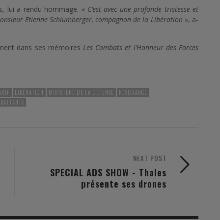
nts, lui a rendu hommage. «
C’est avec une profonde tristesse et
 monsieur Etienne Schlumberger, compagnon de la Libération
», a-
ement dans ses mémoires
Les Combats et l’Honneur des Forces
ARIF
LIBÉRATION
MINISTÈRE DE LA DÉFENSE
RÉSISTANCE
MBATTANTS
NEXT POST
SPECIAL ADS SHOW - Thales
présente ses drones