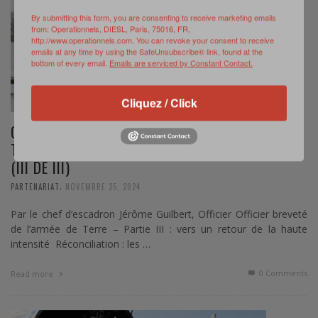
By submitting this form, you are consenting to receive marketing emails
from: Operationnels, DIESL, Paris, 75016, FR,
http://www.operationnels.com. You can revoke your consent to receive
emails at any time by using the SafeUnsubscribe® link, found at the
bottom of every email.
Emails are serviced by Constant Contact.
Cliquez / Click
ORGANISATION DES SOUTIENS DE L’ARMÉE DE
TERRE : UN DEMI-SIÈCLE DE TRANSFORMATION
(III DE III)
,
PARTENARIAT
NOVEMBRE 25, 2024
Par le chef d’escadron Jérôme Guilbert, Officier Officier breveté
de l’armée de Terre – Partie III : vers un retour de la haute
intensité Réconciliation : les …
0 Comments
Read more