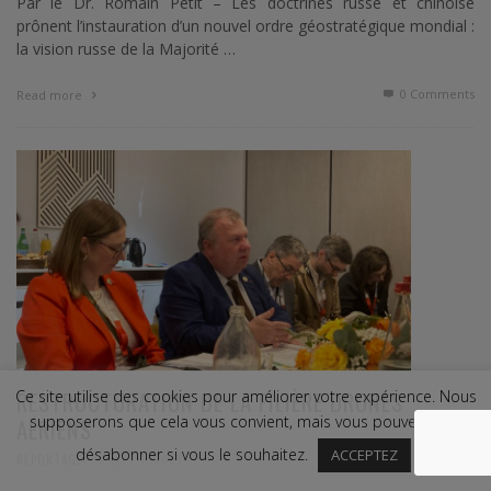
Par le Dr. Romain Petit – Les doctrines russe et chinoise
prônent l’instauration d’un nouvel ordre géostratégique mondial :
la vision russe de la Majorité …
0 Comments
Read more
RESTRUCTURATION DE LA FILIÈRE DRONES
Ce site utilise des cookies pour améliorer votre expérience. Nous
supposerons que cela vous convient, mais vous pouvez vous
AÉRIENS
désabonner si vous le souhaitez.
ACCEPTEZ
,
REPORTAGE
JUILLET 1, 2024