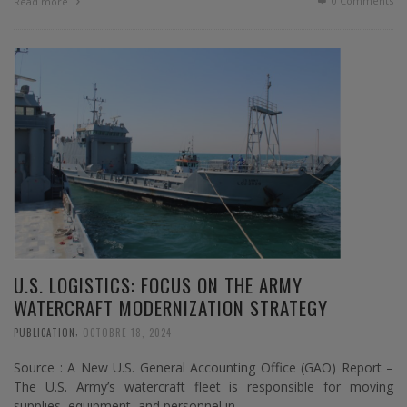
0 Comments
Read more
U.S. LOGISTICS: FOCUS ON THE ARMY
WATERCRAFT MODERNIZATION STRATEGY
,
PUBLICATION
OCTOBRE 18, 2024
Source : A New U.S. General Accounting Office (GAO) Report –
The U.S. Army’s watercraft fleet is responsible for moving
supplies, equipment, and personnel in …