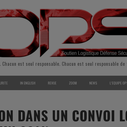
. Chacun est seul responsable. Chacun est seul responsable de 
URITE
IN ENGLISH
REVUE
ZOOM
NEWS
L’EQUIPE OP
CURITÉ INTÉRIEURE
SUPPORT & SUSTAINMENT
ENTRETIENS
2009
L’ÉQUIPE 
SERVE & GARDE NATIONALE
LOGISTIC / SUPPLY CHAIN
REPORTAGES
2010
POUR NOU
ION DANS UN CONVOI L
RMATION/ ENTRAÎNEMENT
DEFENSE
ANALYSE
2011
KIT MEDIA