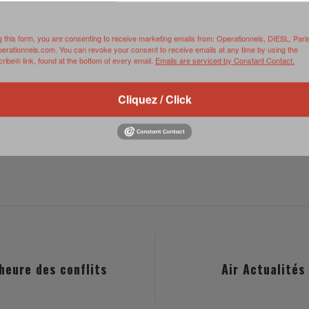
g this form, you are consenting to receive marketing emails from: Operationnels, DIESL, Pari
perationnels.com. You can revoke your consent to receive emails at any time by using the
ibe® link, found at the bottom of every email.
Emails are serviced by Constant Contact.
Source :
www.youtube.com
Cliquez / Click
’heure des conflits
Air Actualités