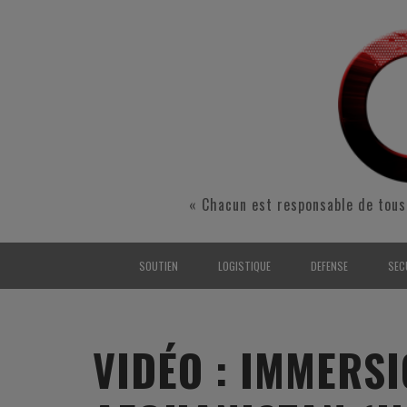
« Chacun est responsable de tous
SOUTIEN
LOGISTIQUE
DEFENSE
SEC
INTERARMÉES
INTERARMÉES
INTERARMÉES
SÉ
TERRE
TERRE
TERRE
RÉ
VIDÉO : IMMERS
AIR
AIR
AIR
FO