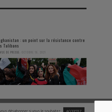
fghanistan : un point sur la résistance contre
es Talibans
,
VUE DE PRESSE
OCTOBRE 16, 2021
↑ Back to top
 vous désabonner si vous le souhaitez.
ACCEPTEZ