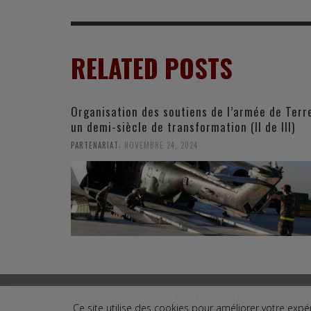
RELATED POSTS
Organisation des soutiens de l’armée de Terre
un demi-siècle de transformation (II de III)
,
PARTENARIAT
NOVEMBRE 24, 2024
Copyright © 2009. Tous droits réservés. |
Mentions légales
Ce site utilise des cookies pour améliorer votre ex
Copyright © 2009. All rights reserved. |
Legal Terms
|
Conta