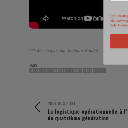
By submittin
http://www.o
SafeUnsubscr
*** Mis en ligne par Stéphane Gaudin
TAGS:
AFGHANISTAN
CONVOI LOGISTIQUE
OPEX
SUROBI
PREVIOUS POST
La logistique opérationnelle à l
de quatrième génération