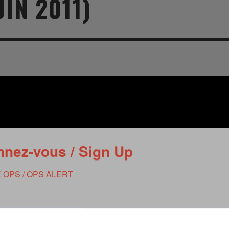
IN 2011)
RVIE
SECURITY
HISTOIRE
2012
ÎNEMENT
TONOMIE
TRAINING
LE COIN DE LA « REDACCHEF »
2013
ORT
SURVIVAL / AUTONOMY / SPORT
L’ŒIL DE ROMAIN PETIT
2014
S
CURITÉ PRIVÉE
INDUSTRIES
JEUNES AUTEURS
2015
DUSTRIES
DOCUMENTATION THÉMATIQUE
2016
RCES DE SÉCURITÉ ÉTRANGÈRES
VIDÉO
2017
PODCAST
2018
nez-vous / Sign Up
EVÈNEMENT
2019
 OPS / OPS ALERT
2020
2021
2022