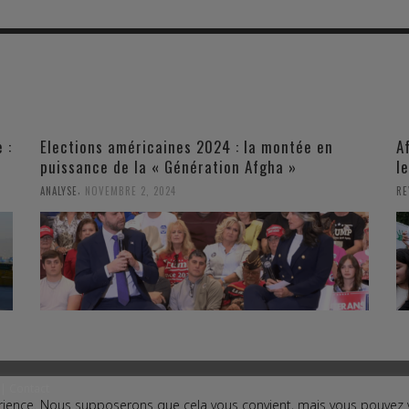
 :
Elections américaines 2024 : la montée en
A
puissance de la « Génération Afgha »
l
,
ANALYSE
NOVEMBRE 2, 2024
RE
|
Contact
périence. Nous supposerons que cela vous convient, mais vous pouvez
ct