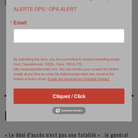
SIMMAD
ALERTE OPS / OPS ALERT
Email
PREVIOUS POST
NEXT POST
Vidéo : Immersion
Les mécaniciens de
dans un convoi
l'ALAT (webdoc)
logistique en
By submitting this form, you are consenting to receive marketing emails
from: Operationnels, DIESL, Paris, 75016, FR,
Afghanistan (juin
http://www.operationnels.com. You can revoke your consent to receive
2011)
emails at any time by using the SafeUnsubscribe® link, found at the
bottom of every email.
Emails are serviced by Constant Contact.
Cliquez / Click
RELATED POSTS
« Le déni d’accès n’est pas une fatalité » : le général