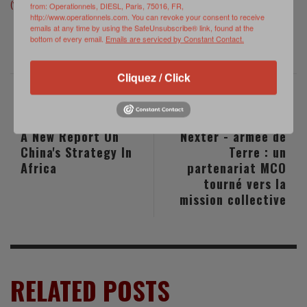
(
www.meretmarine.com
)
from: Operationnels, DIESL, Paris, 75016, FR,
http://www.operationnels.com. You can revoke your consent to receive
emails at any time by using the SafeUnsubscribe® link, found at the
bottom of every email.
Emails are serviced by Constant Contact.
Cliquez / Click
PREVIOUS POST
NEXT POST
A New Report On
Nexter - armée de
China's Strategy In
Terre : un
Africa
partenariat MCO
tourné vers la
mission collective
RELATED POSTS