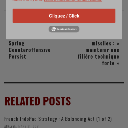
Cliquez / Click
PREVIOUS POST
NEXT POST
Ukraine: Rumors of
Centre d'essais des
Spring
missiles : «
Counteroffensive
maintenir une
Persist
filière technique
forte »
RELATED POSTS
French IndoPac Strategy : A Balancing Act (1 of 2)
,
ANALYSE
MARS 21, 2021