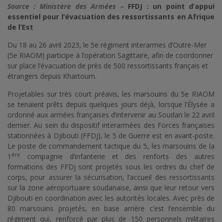
Source : Ministère des Armées –
FFDJ : un point d’appui
essentiel pour l’évacuation des ressortissants en Afrique
de l’Est
Du 18 au 26 avril 2023, le 5e régiment interarmes d’Outre-Mer
(5e RIAOM) participe à l’opération Sagittaire, afin de coordonner
sur place l’évacuation de près de 500 ressortissants français et
étrangers depuis Khartoum.
Projetables sur très court préavis, les marsouins du 5e RIAOM
se tenaient prêts depuis quelques jours déjà, lorsque l’Élysée a
ordonné aux armées françaises d’intervenir au Soudan le 22 avril
dernier. Au sein du dispositif interarmées des Forces françaises
stationnées à Djibouti (FFDj), le 5 de Guerre est en avant-poste.
Le poste de commandement tactique du 5, les marsouins de la
ère
1
compagnie d’infanterie et des renforts des autres
formations des FFDj sont projetés sous les ordres du chef de
corps, pour assurer la sécurisation, l’accueil des ressortissants
sur la zone aéroportuaire soudanaise, ainsi que leur retour vers
Djibouti en coordination avec les autorités locales. Avec près de
80 marsouins projetés, en base arrière c’est l’ensemble du
régiment qui, renforcé par plus de 150 personnels militaires