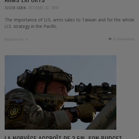
,
JULIEN CANIN
OCTOBRE 23, 2014
The importance of U.S. arms sales to Taiwan and for the whole
U.S. strategy in the Pacific.
0 Comments
Read more
LA NORVÈGE ACCROÎT DE 3,5% SON BUDGET