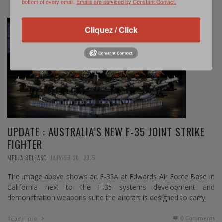
bottom of every email.
Emails are serviced by Constant Contact.
Cliquez / Click
UPDATE : AUSTRALIA’S NEW F-35 JOINT STRIKE
FIGHTER
,
MEDIA RELEASE
JANVIER 20, 2015
The image above shows an F-35A at Edwards Air Force Base in
California next to the F-35 systems development and
demonstration weapons suite the aircraft is designed to carry.
0 Comments
Read more