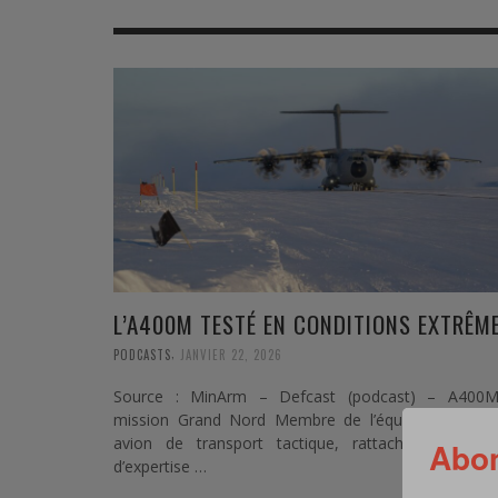
MER
MER
MER
SU
SOUTIEN SANTÉ
FORMATION/ ENTRAÎNEMENT
FORMATION/ ENTRA
AU
SOUTIEN CARBURANT
INDUSTRIES
INDUSTRIES
SP
MCO
ARMÉES ÉTRANGÈRES
ARMÉES ÉTRANGÈRE
SÉ
FORMATION/ ENTRAÎNEMENT
IN
INDUSTRIES
FO
ARMÉES ÉTRANGÈRES
L’A400M TESTÉ EN CONDITIONS EXTRÊM
,
PODCASTS
JANVIER 22, 2026
Source : MinArm – Defcast (podcast) – A400M
mission Grand Nord Membre de l’équipe de marq
avion de transport tactique, rattachée au Cent
Abon
d’expertise …