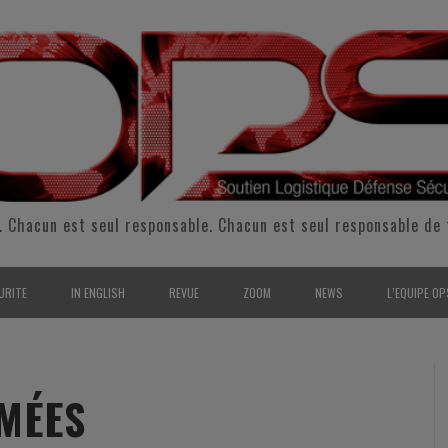
. Chacun est seul responsable. Chacun est seul responsable de 
URITE
IN ENGLISH
REVUE
ZOOM
NEWS
L’EQUIPE OP
CURITÉ INTÉRIEURE
SUPPORT & SUSTAINMENT
ENTRETIENS
2009
L’ÉQUIPE 
SERVE & GARDE NATIONALE
LOGISTIC / SUPPLY CHAIN
REPORTAGES
2010
POUR NOU
MÉES
RMATION/ ENTRAÎNEMENT
DEFENSE
ANALYSE
2011
KIT MEDIA