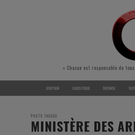
« Chacun est responsable de tous
SOUTIEN
LOGISTIQUE
DEFENSE
SEC
INTERARMÉES
INTERARMÉES
INTERARMÉES
SÉ
TERRE
TERRE
TERRE
RÉ
POSTS TAGGED
MINISTÈRE DES AR
AIR
AIR
AIR
FO