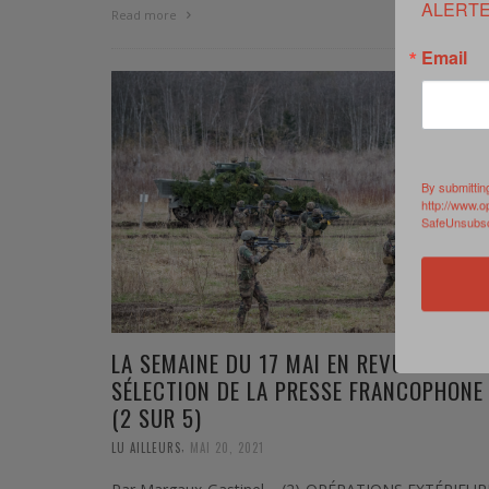
ALERTE
0 Commen
Read more
Email
By submittin
http://www.o
SafeUnsubscr
LA SEMAINE DU 17 MAI EN REVUE / NOTR
SÉLECTION DE LA PRESSE FRANCOPHONE
(2 SUR 5)
,
LU AILLEURS
MAI 20, 2021