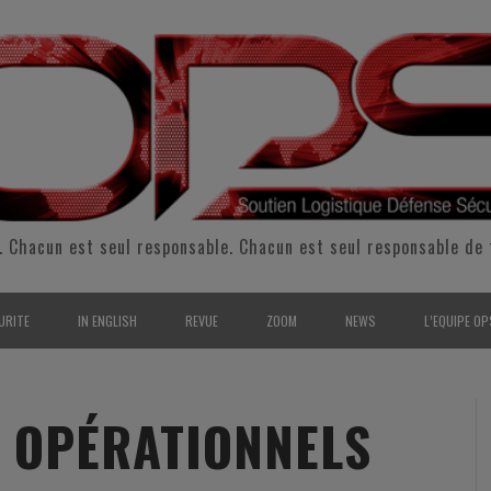
. Chacun est seul responsable. Chacun est seul responsable de 
URITE
IN ENGLISH
REVUE
ZOOM
NEWS
L’EQUIPE OP
CURITÉ INTÉRIEURE
SUPPORT & SUSTAINMENT
ENTRETIENS
2009
L’ÉQUIPE 
SERVE & GARDE NATIONALE
LOGISTIC / SUPPLY CHAIN
REPORTAGES
2010
POUR NOU
 OPÉRATIONNELS
RMATION/ ENTRAÎNEMENT
DEFENSE
ANALYSE
2011
KIT MEDIA