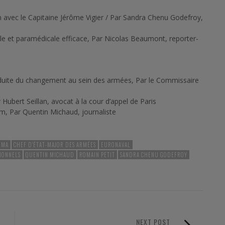
n avec le Capitaine Jérôme Vigier / Par Sandra Chenu Godefroy,
le et paramédicale efficace, Par Nicolas Beaumont, reporter-
uite du changement au sein des armées, Par le Commissaire
ubert Seillan, avocat à la cour d’appel de Paris
m, Par Quentin Michaud, journaliste
EMA
CHEF D'ÉTAT-MAJOR DES ARMÉES
EURONAVAL
IONNELS
QUENTIN MICHAUD
ROMAIN PETIT
SANDRA CHENU GODEFROY
NEXT POST