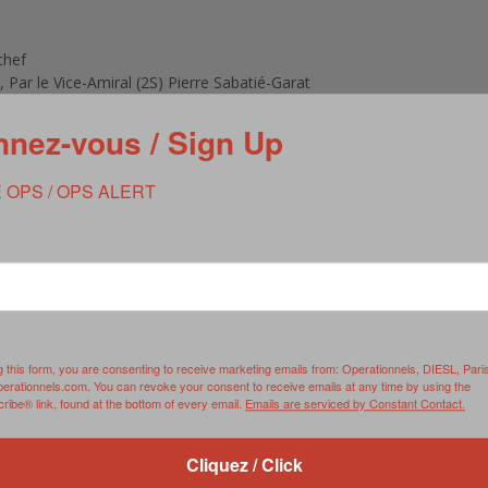
chef
, Par le Vice-Amiral (2S) Pierre Sabatié-Garat
nos armées », Entretien avec le Général d’armée Pierre de
nez-vous / Sign Up
nels « Spécial SEA »
 OPS / OPS ALERT
trinsèque, Entretien avec le Général Jean-Luc Volpi, Directeur
e Bamako »
rint », Propos recueillis par Murielle Delaporte
re Serval, Par le Lieutenant Yannick Rousse, chef de
 rencontrés par le SEA pendant Serval, Entretien avec le
pétrolier à Bamako
g this form, you are consenting to receive marketing emails from: Operationnels, DIESL, Pari
ntainer clé en main à l’essai, Par l’Adjudant-chef Pascal
perationnels.com. You can revoke your consent to receive emails at any time by using the
ibe® link, found at the bottom of every email.
Emails are serviced by Constant Contact.
Euronaval »
Cliquez / Click
ècle de succès, Entretien avec Jean-Marie Carnet, Directeur