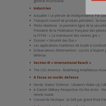
général d’Euronaval
Industries
Actualité / Le pétrole de l’indépendance Par Jul
Transport massif de produits pétroliers : la no
Pilote Maritime : la première ligne de la sécuri
Président de la Fédération française des pilote
la FFPM : « La manœuvre des navires gris »
Dossier « Sécurité des flux »
Les applications maritimes de la pile à combust
Embarcations d’intervention : succès à l’export 
défense
Section III « International Reach »
The USS America : Redefining Amphibious Assaul
A focus on nordic defence
Nordic States’ Defense : Ukraine‘s Wake Up Cal
A Danish Military Perspective On the Arctic : 
Henrik Kudsk
Conseil de l’Arctique : la SAR par grand froid Pa