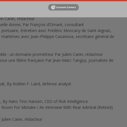
ien Canin, rédacteur
uvelle donne, Par François d’Ornant, consultant
té portuaire, Entretien avec Frédéric Moncany de Saint-Aignan,
s maritimes avec Jean-Philippe Casanova, secrétaire général de
ible : un domaine prometteur Par Julien Canin, rédacteur
pour une filière française Par Jean-Marc Tanguy, journaliste de
t, By Robbin F. Laird, defense analyst
l, By Hans Tino Hansen, CEO of Risk Intelligence
No Room For Mistake / An Interview With Rear Admiral (Retired)
r Julien Canin, rédacteur