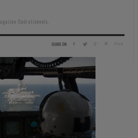
RVIE
SECURITY
HISTOIRE
2012
ÎNEMENT
TONOMIE
TRAINING
LE COIN DE LA « REDACCHEF »
2013
agazine Opérationnels.
ORT
SURVIVAL / AUTONOMY / SPORT
L’ŒIL DE ROMAIN PETIT
2014
S
CURITÉ PRIVÉE
INDUSTRIES
JEUNES AUTEURS
2015
Print
SHARE ON:
DUSTRIES
DOCUMENTATION THÉMATIQUE
2016
RCES DE SÉCURITÉ ÉTRANGÈRES
VIDÉO
2017
PODCAST
2018
EVÈNEMENT
2019
2020
2021
2022