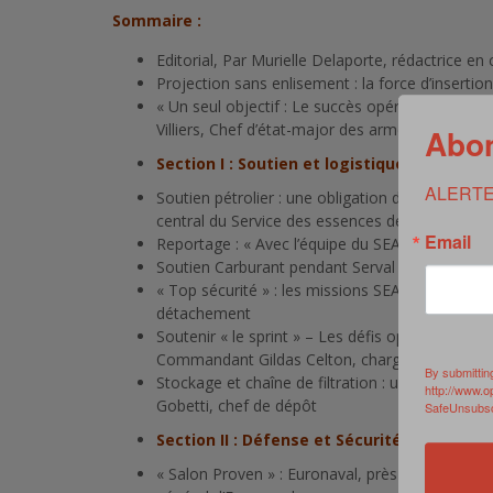
Sommaire :
Editorial, Par Murielle Delaporte, rédactrice en 
Projection sans enlisement : la force d’insertion
« Un seul objectif : Le succès opérationnel de 
Villiers, Chef d’état-major des armées
Abon
Section I : Soutien et logistique opération
ALERTE
Soutien pétrolier : une obligation de résultat in
central du Service des essences des armées
Email
Reportage : « Avec l’équipe du SEA du dépôt d
Soutien Carburant pendant Serval : Tenir le « sp
« Top sécurité » : les missions SEA sur le théât
détachement
Soutenir « le sprint » – Les défis opérationnels
Commandant Gildas Celton, chargé du soutien 
By submittin
Stockage et chaîne de filtration : un nouveau co
http://www.o
Gobetti, chef de dépôt
SafeUnsubscr
Section II : Défense et Sécurité « Spécial 
« Salon Proven » : Euronaval, près d’un demi-si