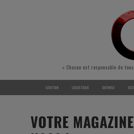
« Chacun est responsable de tous
SOUTIEN
LOGISTIQUE
DEFENSE
SEC
INTERARMÉES
INTERARMÉES
INTERARMÉES
SÉ
TERRE
TERRE
TERRE
RÉ
VOTRE MAGAZINE
AIR
AIR
AIR
FO