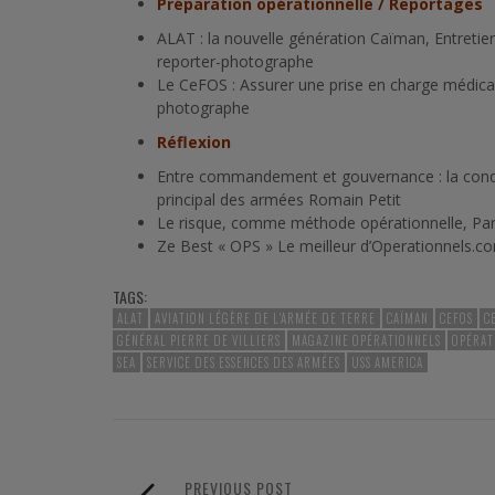
Préparation opérationnelle / Reportages
ALAT : la nouvelle génération Caïman, Entretie
reporter-photographe
Le CeFOS : Assurer une prise en charge médica
photographe
Réflexion
Entre commandement et gouvernance : la cond
principal des armées Romain Petit
Le risque, comme méthode opérationnelle, Par H
Ze Best « OPS » Le meilleur d’Operationnels.co
TAGS:
ALAT
AVIATION LÉGÈRE DE L'ARMÉE DE TERRE
CAÏMAN
CEFOS
C
GÉNÉRAL PIERRE DE VILLIERS
MAGAZINE OPÉRATIONNELS
OPÉRAT
SEA
SERVICE DES ESSENCES DES ARMÉES
USS AMERICA
PREVIOUS POST