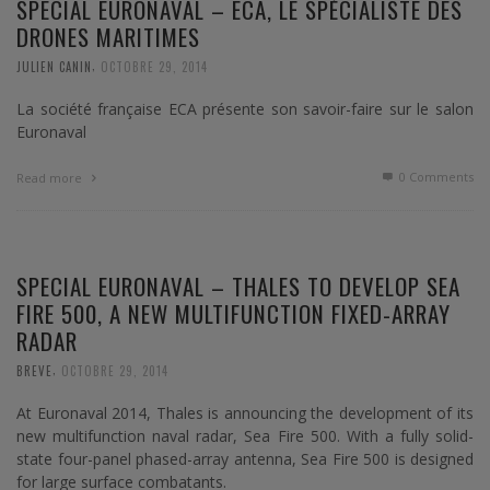
SPECIAL EURONAVAL – ECA, LE SPÉCIALISTE DES
DRONES MARITIMES
,
JULIEN CANIN
OCTOBRE 29, 2014
La société française ECA présente son savoir-faire sur le salon
Euronaval
0 Comments
Read more
SPECIAL EURONAVAL – THALES TO DEVELOP SEA
FIRE 500, A NEW MULTIFUNCTION FIXED-ARRAY
RADAR
,
BREVE
OCTOBRE 29, 2014
At Euronaval 2014, Thales is announcing the development of its
new multifunction naval radar, Sea Fire 500. With a fully solid-
state four-panel phased-array antenna, Sea Fire 500 is designed
for large surface combatants.