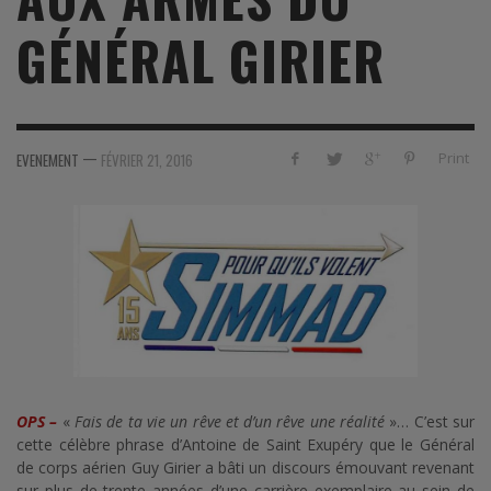
GÉNÉRAL GIRIER
—
Print
EVENEMENT
FÉVRIER 21, 2016
OPS –
«
Fais de ta
vie un rêve
et d’un
rêve
une réalité
»… C’est sur
cette célèbre phrase d’Antoine de Saint Exupéry que le Général
de corps aérien Guy Girier a bâti un discours émouvant revenant
sur plus de trente années d’une carrière exemplaire au sein de