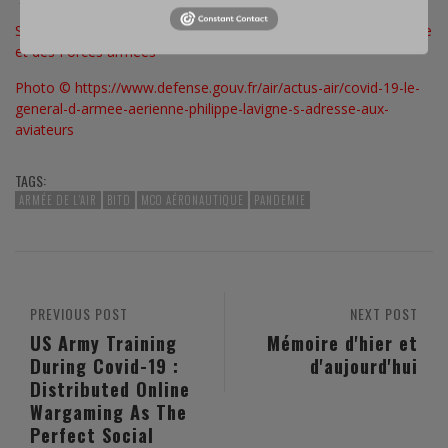
Source: Communiqué de la Commission de la Défense nationale
et des Forces armées
Photo ©
https://www.defense.gouv.fr/air/actus-air/covid-19-le-
general-d-armee-aerienne-philippe-lavigne-s-adresse-aux-
aviateurs
TAGS:
ARMÉE DE L'AIR
BITD
MCO AÉRONAUTIQUE
PANDEMIE
PREVIOUS POST
NEXT POST
US Army Training
Mémoire d'hier et
During Covid-19 :
d'aujourd'hui
Distributed Online
Wargaming As The
Perfect Social