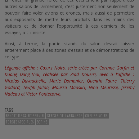
autres salons de l’armement, c’est justement non seulement de
pouvoir faire voler avions et drones, mais aussi de permettre
aux exposants de mettre leurs produits dans les mains des
visiteurs et de donner l’opportunité à ces derniers de les
essayer, a-t-il insisté.
Ainsi, à terme, la partie stands du salon devrait laisser
entièrement place à des zones d’essais et de démonstrations de
ce type.
Légende affiche : Cœurs Noirs, série créée par Corinne Garfin et
Duong Dang-Thai, réalisée par Ziad Doueiri, avec à l’affiche :
Nicolas Duvauchelle, Marie Dompnier, Quentin Faure, Thierry
Godard, Tewfik Jallab, Moussa Maaskri, Nina Meurisse, Jérémy
Nadeau et Victor Pontecorvo.
TAGS:
BENOIT DE SAINT SERNIN
CERCLE DE L'ARBALETE
COEURS NOIRS
FORCES SPÉCIALES
SOFINS