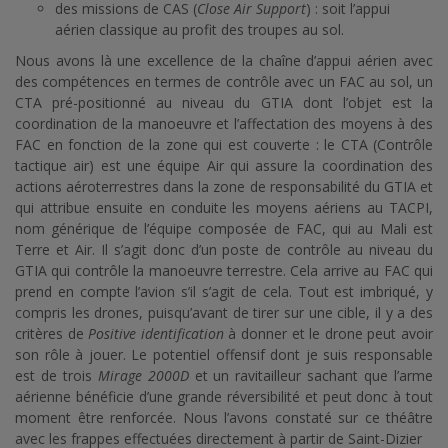
des missions de CAS (
Close Air Support
) : soit l’appui
aérien classique au profit des troupes au sol.
Nous avons là une excellence de la chaîne d’appui aérien avec
des compétences en termes de contrôle avec un FAC au sol, un
CTA pré-positionné au niveau du GTIA dont l’objet est la
coordination de la manoeuvre et l’affectation des moyens à des
FAC en fonction de la zone qui est couverte : le CTA (Contrôle
tactique air) est une équipe Air qui assure la coordination des
actions aéroterrestres dans la zone de responsabilité du GTIA et
qui attribue ensuite en conduite les moyens aériens au TACPI,
nom générique de l’équipe composée de FAC, qui au Mali est
Terre et Air. Il s’agit donc d’un poste de contrôle au niveau du
GTIA qui contrôle la manoeuvre terrestre. Cela arrive au FAC qui
prend en compte l’avion s’il s’agit de cela. Tout est imbriqué, y
compris les drones, puisqu’avant de tirer sur une cible, il y a des
critères de
Positive identification
à donner et le drone peut avoir
son rôle à jouer. Le potentiel offensif dont je suis responsable
est de trois
Mirage 2000D
et un ravitailleur sachant que l’arme
aérienne bénéficie d’une grande réversibilité et peut donc à tout
moment être renforcée. Nous l’avons constaté sur ce théâtre
avec les frappes effectuées directement à partir de Saint-Dizier