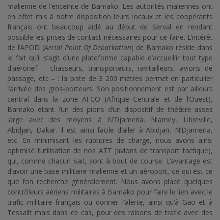
malienne de l’enceinte de Bamako. Les autorités maliennes ont
en effet mis à notre disposition leurs locaux et les coopérants
français ont beaucoup aidé au début de Serval en rendant
possible les prises de contact nécessaires pour ce faire. L’intérêt
de l’APOD (
Aerial Point Of Debarkation
) de Bamako réside dans
le fait qu’il s’agit d’une plateforme capable d’accueillir tout type
d’aéronef – chasseurs, transporteurs, ravitailleurs, avions de
passage, etc – : la piste de 3 200 mètres permet en particulier
l’arrivée des gros-porteurs. Son positionnement est par ailleurs
central dans la zone AFCO (Afrique Centrale et de l’Ouest),
Bamako étant l’un des pions d’un dispositif de théâtre assez
large avec des moyens à N’Djamena, Niamey, Libreville,
Abidjan, Dakar. Il est ainsi facile d’aller à Abidjan, N’Djamena,
etc. En minimisant les ruptures de charge, nous avons ainsi
optimisé l’utilisation de nos ATT (avions de transport tactique),
qui, comme chacun sait, sont à bout de course. L‘avantage est
d’avoir une base militaire malienne et un aéroport, ce qui est ce
que l’on recherche généralement. Nous avons placé quelques
contrôleurs aériens militaires à Bamako pour faire le lien avec le
trafic militaire français ou donner l’alerte, ainsi qu’à Gao et à
Tessalit mais dans ce cas, pour des raisons de trafic avec des