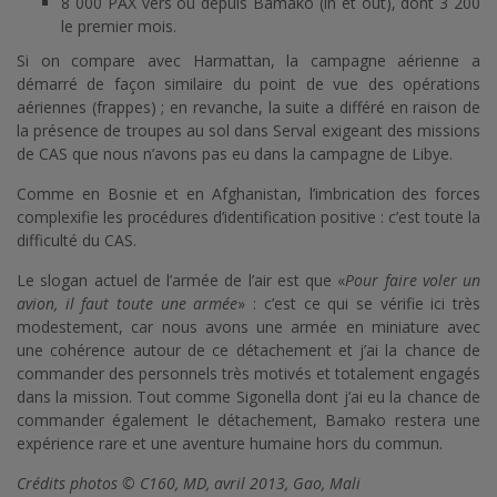
8 000 PAX vers ou depuis Bamako (in et out), dont 3 200
le premier mois.
Si on compare avec Harmattan, la campagne aérienne a
démarré de façon similaire du point de vue des opérations
aériennes (frappes) ; en revanche, la suite a différé en raison de
la présence de troupes au sol dans Serval exigeant des missions
de CAS que nous n’avons pas eu dans la campagne de Libye.
Comme en Bosnie et en Afghanistan, l’imbrication des forces
complexifie les procédures d’identification positive : c’est toute la
difficulté du CAS.
Le slogan actuel de l’armée de l’air est que «
Pour faire voler un
avion, il faut toute une armée
» : c’est ce qui se vérifie ici très
modestement, car nous avons une armée en miniature avec
une cohérence autour de ce détachement et j’ai la chance de
commander des personnels très motivés et totalement engagés
dans la mission. Tout comme Sigonella dont j’ai eu la chance de
commander également le détachement, Bamako restera une
expérience rare et une aventure humaine hors du commun.
Crédits photos © C160, MD, avril 2013, Gao, Mali