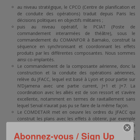
au niveau stratégique, le CPCO (Centre de planification et
de conduite des opérations) traduit depuis Paris les
décisions politiques en objectifs militaires ;
puis au niveau opératif, le PCIAT (Poste de
commandement interarmées de théâtre), sous le
commandement du COMANFOR à Bamako, construit la
séquence en synchronisant et coordonnant les effets
produits par les différentes composantes. Nous sommes
ainsi co-implantés.
Le commandement de la composante aérienne, donc la
construction et la conduite des opérations aériennes,
relève du JFACC, lequel est basé à Lyon et pour partie sur
N’Djamena avec une partie current, J+1 et J+7. La
coordination avec les alliés est de son ressort et s’avère
excellente, notamment en termes de ravitaillement sans
lequel Serval n’aurait pas pu se faire de la même façon.
Le COMDETAIR met en oeuvre les ordres du JFACC qui
construit les plans avec les effets à obtenir, par exemple
avoir les moyens d’appui pour une opération terrestre
menée par la Brigade : que veut-on pouvoir faire en
Abonnez-vous / Sign Up
termes d’effecteurs (chasse, ISR), puis quels sont les