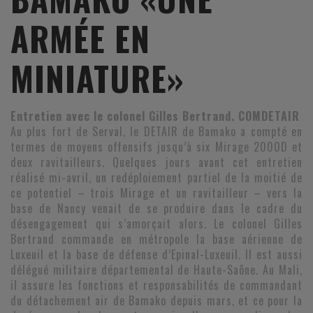
ARMÉE EN
MINIATURE»
Entretien avec le colonel Gilles Bertrand. COMDETAIR
Au plus fort de Serval, le DETAIR de Bamako a compté en
termes de moyens offensifs jusqu’à six Mirage 2000D et
deux ravitailleurs. Quelques jours avant cet entretien
réalisé mi-avril, un redéploiement partiel de la moitié de
ce potentiel – trois Mirage et un ravitailleur – vers la
base de Nancy venait de se produire dans le cadre du
désengagement qui s’amorçait alors. Le colonel Gilles
Bertrand commande en métropole la base aérienne de
Luxeuil et la base de défense d’Epinal-Luxeuil. Il est aussi
délégué militaire départemental de Haute-Saône. Au Mali,
il assure les fonctions et responsabilités de commandant
du détachement air de Bamako depuis mars, et ce pour la