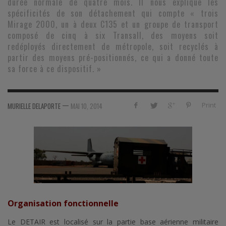
durée normale de quatre mois. Il nous explique les
spécificités de son détachement qui compte « trois
Mirage 2000, un à deux C135 et un groupe de transport
composé de cinq à six Transall, des moyens soit
redéployés directement de métropole, soit recyclés à
partir des moyens pré-positionnés, ce qui a donné toute
sa force à ce dispositif. »
—
Print
MURIELLE DELAPORTE
MAI 10, 2014
Organisation fonctionnelle
Le DETAIR est localisé sur la partie base aérienne militaire