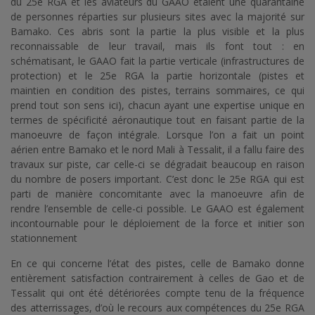
du 25e RGA et les aviateurs du GAAO étaient une quarantaine
de personnes réparties sur plusieurs sites avec la majorité sur
Bamako. Ces abris sont la partie la plus visible et la plus
reconnaissable de leur travail, mais ils font tout : en
schématisant, le GAAO fait la partie verticale (infrastructures de
protection) et le 25e RGA la partie horizontale (pistes et
maintien en condition des pistes, terrains sommaires, ce qui
prend tout son sens ici), chacun ayant une expertise unique en
termes de spécificité aéronautique tout en faisant partie de la
manoeuvre de façon intégrale. Lorsque l’on a fait un point
aérien entre Bamako et le nord Mali à Tessalit, il a fallu faire des
travaux sur piste, car celle-ci se dégradait beaucoup en raison
du nombre de posers important. C’est donc le 25e RGA qui est
parti de manière concomitante avec la manoeuvre afin de
rendre l’ensemble de celle-ci possible. Le GAAO est également
incontournable pour le déploiement de la force et initier son
stationnement
En ce qui concerne l’état des pistes, celle de Bamako donne
entièrement satisfaction contrairement à celles de Gao et de
Tessalit qui ont été détériorées compte tenu de la fréquence
des atterrissages, d’où le recours aux compétences du 25e RGA