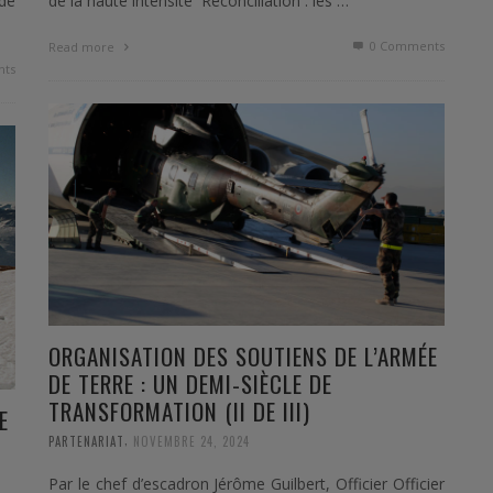
 de
de la haute intensité Réconciliation : les …
0 Comments
Read more
ts
ORGANISATION DES SOUTIENS DE L’ARMÉE
DE TERRE : UN DEMI-SIÈCLE DE
TRANSFORMATION (II DE III)
E
,
PARTENARIAT
NOVEMBRE 24, 2024
Par le chef d’escadron Jérôme Guilbert, Officier Officier