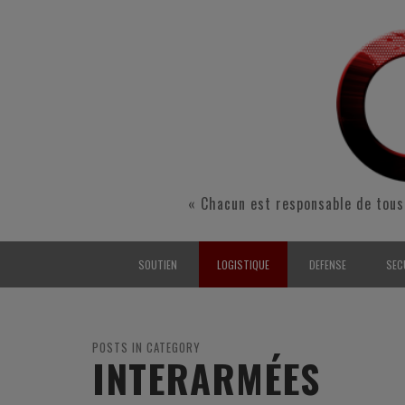
« Chacun est responsable de tous
SOUTIEN
LOGISTIQUE
DEFENSE
SEC
INTERARMÉES
INTERARMÉES
INTERARMÉES
SÉ
TERRE
TERRE
TERRE
RÉ
POSTS IN CATEGORY
INTERARMÉES
AIR
AIR
AIR
FO