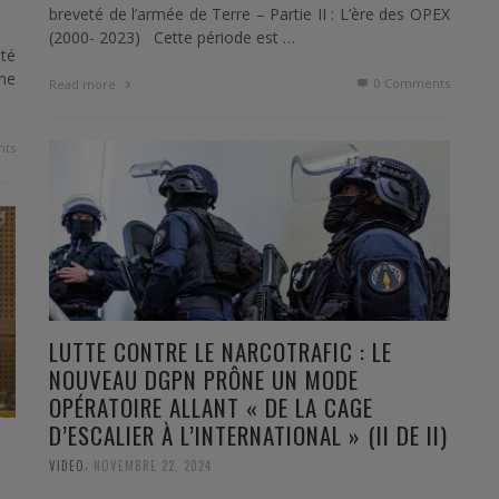
breveté de l’armée de Terre – Partie II : L’ère des OPEX
(2000- 2023) Cette période est …
eté
une
0 Comments
Read more
ts
LUTTE CONTRE LE NARCOTRAFIC : LE
NOUVEAU DGPN PRÔNE UN MODE
OPÉRATOIRE ALLANT « DE LA CAGE
D’ESCALIER À L’INTERNATIONAL » (II DE II)
,
VIDEO
NOVEMBRE 22, 2024