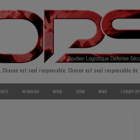
. Chacun est seul responsable. Chacun est seul responsable de 
URITE
IN ENGLISH
REVUE
ZOOM
NEWS
L’EQUIPE OP
CURITÉ INTÉRIEURE
SUPPORT & SUSTAINMENT
ENTRETIENS
2009
L’ÉQUIPE 
SERVE & GARDE NATIONALE
LOGISTIC / SUPPLY CHAIN
REPORTAGES
2010
POUR NOU
RMATION/ ENTRAÎNEMENT
DEFENSE
ANALYSE
2011
KIT MEDIA