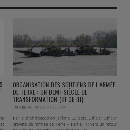
RVIE
SECURITY
HISTOIRE
2012
ÎNEMENT
TONOMIE
TRAINING
LE COIN DE LA « REDACCHEF »
2013
ORT
SURVIVAL / AUTONOMY / SPORT
L’ŒIL DE ROMAIN PETIT
2014
S
CURITÉ PRIVÉE
INDUSTRIES
JEUNES AUTEURS
2015
DUSTRIES
DOCUMENTATION THÉMATIQUE
2016
RCES DE SÉCURITÉ ÉTRANGÈRES
VIDÉO
2017
PODCAST
2018
S
ORGANISATION DES SOUTIENS DE L’ARMÉE
E
EVÈNEMENT
2019
DE TERRE : UN DEMI-SIÈCLE DE
TRANSFORMATION (III DE III)
2020
,
PARTENARIAT
NOVEMBRE 25, 2024
2021
ns
Par le chef d’escadron Jérôme Guilbert, Officier Officier
et
breveté de l’armée de Terre – Partie III : vers un retour
2022