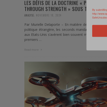
LES DÉFIS DE LA DOCTRINE « PEACE
THROUGH STRENGTH » SOUS TRUMP II
By submittin
http://www.o
,
ANALYSE
NOVEMBRE 18, 2024
SafeUnsubscr
Par Murielle Delaporte – En matière de défense et
politique étrangère, les seconds mandats présidenti
aux Etats-Unis s’avèrent bien souvent meilleurs que 
premiers …
0 Commen
Read more