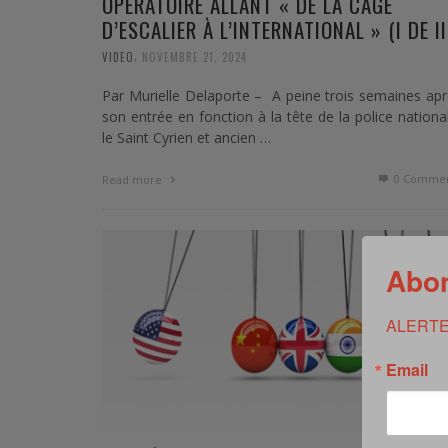
OPÉRATOIRE ALLANT « DE LA CAGE
D’ESCALIER À L’INTERNATIONAL » (I DE II
,
VIDEO
NOVEMBRE 21, 2024
Par Murielle Delaporte – A peine trois semaines ap
son entrée en fonction à la tête de la police nationa
le Saint Cyrien et ancien …
0 Commen
Read more
Abon
ALERTE
Email