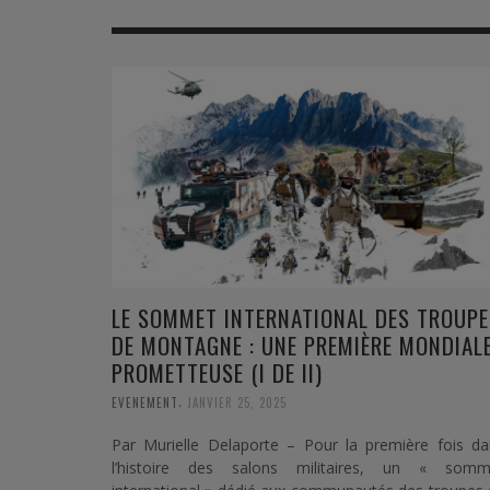
MER
MER
MER
SU
SOUTIEN SANTÉ
FORMATION/ ENTRAÎNEMENT
FORMATION/ ENTRA
AU
SOUTIEN CARBURANT
INDUSTRIES
INDUSTRIES
SP
MCO
ARMÉES ÉTRANGÈRES
ARMÉES ÉTRANGÈRE
SÉ
FORMATION/ ENTRAÎNEMENT
IN
INDUSTRIES
FO
ARMÉES ÉTRANGÈRES
LE SOMMET INTERNATIONAL DES TROUPE
DE MONTAGNE : UNE PREMIÈRE MONDIAL
PROMETTEUSE (I DE II)
,
EVENEMENT
JANVIER 25, 2025
Par Murielle Delaporte – Pour la première fois da
l’histoire des salons militaires, un « somm