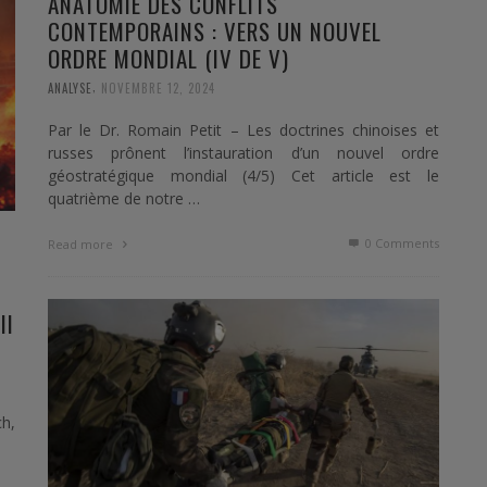
ANATOMIE DES CONFLITS
CONTEMPORAINS : VERS UN NOUVEL
ORDRE MONDIAL (IV DE V)
,
ANALYSE
NOVEMBRE 12, 2024
Par le Dr. Romain Petit – Les doctrines chinoises et
russes prônent l’instauration d’un nouvel ordre
géostratégique mondial (4/5) Cet article est le
quatrième de notre …
0 Comments
Read more
II
ch,
re