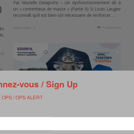
Par Murielle Delaporte – Un dysfonctionnement dû à
)
un « contentieux de masse » (Partie II) Si Louis Laugier
reconnaît qu’il est bien-sûr nécessaire de renforcer …
1
Comment
Read more
rès
le,
ts
nez-vous / Sign Up
 OPS / OPS ALERT
DÉFENSE EUROPÉENNE : EDIRPA FINANCE
POUR LA PREMIÈRE FOIS 5 PROJETS
D’ACQUISITION COMMUNE EN DÉFENSE