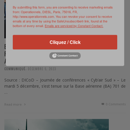
By submitting this form, you are consenting to receive marketing emails
from: Operationnels, DIESL, Paris, 75016, FR,
http://www.operationnels.com. You can revoke your consent to receive
emails at any time by using the SafeUnsubscribe® link, found at the
bottom of every email.
Emails are serviced by Constant Contact.
Cliquez / Click
BA701 : UNE JOURNÉE DE RÉFLEXION ORGANISÉE
PAR LE CENTRE D’EXCELLENCE CYBERDÉFENSE
AÉROSPATIALE
,
COMMUNIQUÉ
DÉCEMBRE 5, 2023
Source : DICoD – Journée de conférences « Cyb’air Sud » – Le
mardi 5 décembre, s’est tenue sur la Base aérienne (BA) 701 de
…
0 Comments
Read more