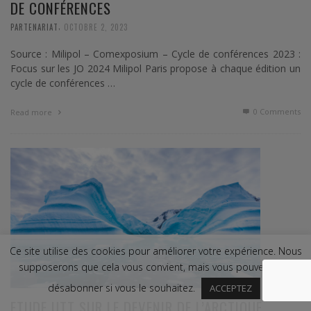
DE CONFÉRENCES
,
PARTENARIAT
OCTOBRE 2, 2023
Source : Milipol – Comexposium – Cycle de conférences 2023 :
Focus sur les JO 2024 Milipol Paris propose à chaque édition un
cycle de conférences …
0 Comments
Read more
Ce site utilise des cookies pour améliorer votre expérience. Nous
supposerons que cela vous convient, mais vous pouvez vous
désabonner si vous le souhaitez.
ACCEPTEZ
ETUDE UTT SUR LE DEVENIR DE L’ARCTIQUE