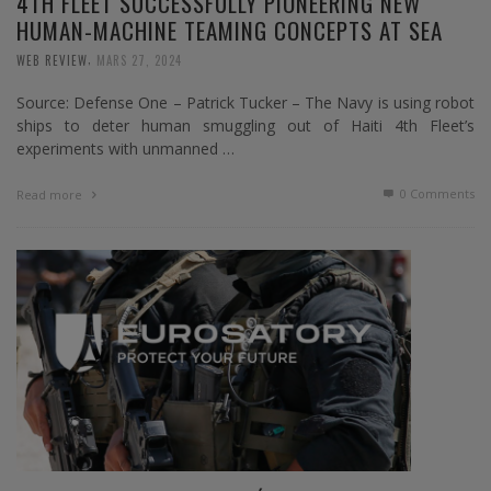
4TH FLEET SUCCESSFULLY PIONEERING NEW
HUMAN-MACHINE TEAMING CONCEPTS AT SEA
,
WEB REVIEW
MARS 27, 2024
Source: Defense One – Patrick Tucker – The Navy is using robot
ships to deter human smuggling out of Haiti 4th Fleet’s
experiments with unmanned …
0 Comments
Read more