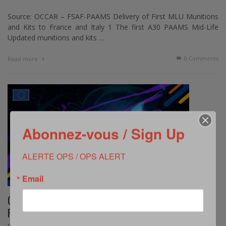
Source: OCCAR – FSAF-PAAMS Delivery of First MLU Munitions
and Kits to France and Italy 1 The first A30 PAAMS Mid-Life
Updated munitions and kits …
0 Comments
Read more
Abonnez-vous / Sign Up
ALERTE OPS / OPS ALERT
Email
CARIOQA OU L’EXPRESSION D’UNE COOPÉRATION
FRANCO-ALLEMANDE SPATIALE RÉUSSIE
,