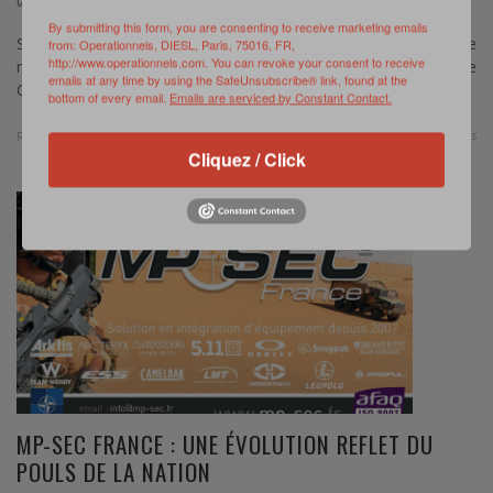
COMMUNIQUÉ
JANVIER 17, 2024
By submitting this form, you are consenting to receive marketing emails
Source : CNES – lancement du projet européen CARIOQA : une
from: Operationnels, DIESL, Paris, 75016, FR,
http://www.operationnels.com. You can revoke your consent to receive
révolution grâce aux capteurs quantiques Le 16 janvier 2024, le
emails at any time by using the SafeUnsubscribe® link, found at the
CNES, le DLR (l’agence …
bottom of every email.
Emails are serviced by Constant Contact.
0 Comments
Read more
Cliquez / Click
MP-SEC FRANCE : UNE ÉVOLUTION REFLET DU
POULS DE LA NATION