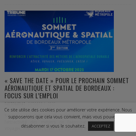
« SAVE THE DATE » POUR LE PROCHAIN SOMMET
AÉRONAUTIQUE ET SPATIAL DE BORDEAUX :
FOCUS SUR L’EMPLOI
,
PARTENARIAT
OCTOBRE 1, 2023
Ce site utilise des cookies pour améliorer votre expérience. Nous
Source : La Tribune et Bordeaux Metropole – Renforcer
supposerons que cela vous convient, mais vous pouvez vous
l’attractivité des métiers de l’aérospatiale durable : Rêver,
désabonner si vous le souhaitez.
ACCEPTEZ
Voyager, Préserver, Créer ! La troisième édition du …