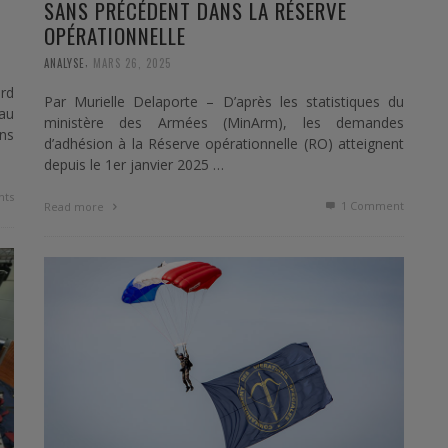
SANS PRÉCÉDENT DANS LA RÉSERVE
OPÉRATIONNELLE
,
ANALYSE
MARS 26, 2025
rd
Par Murielle Delaporte – D’après les statistiques du
 au
ministère des Armées (MinArm), les demandes
ons
d’adhésion à la Réserve opérationnelle (RO) atteignent
depuis le 1er janvier 2025 …
ts
1
Comment
Read more