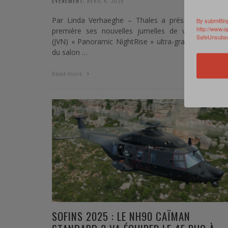
EVENEMENT
AVRIL 4, 2025
Par Linda Verhaeghe – Thales a présenté en avan
By submittin
http://www.o
première ses nouvelles jumelles de vision noctur
SafeUnsubscr
(JVN) « Panoramic NightRise » ultra-grand champ, l
du salon …
0 Commen
Read more
SOFINS 2025 : LE NH90 CAÏMAN