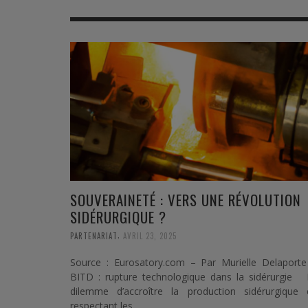
MER
MER
MER
SU
SOUTIEN SANTÉ
FORMATION/ ENTRAÎNEMENT
FORMATION/ ENTRA
AU
SOUTIEN CARBURANT
INDUSTRIES
INDUSTRIES
SP
MCO
ARMÉES ÉTRANGÈRES
ARMÉES ÉTRANGÈRE
SÉ
FORMATION/ ENTRAÎNEMENT
IN
INDUSTRIES
FO
ARMÉES ÉTRANGÈRES
SOUVERAINETÉ : VERS UNE RÉVOLUTION
SIDÉRURGIQUE ?
,
PARTENARIAT
AVRIL 23, 2025
Source : Eurosatory.com – Par Murielle Delaporte
BITD : rupture technologique dans la sidérurgie 
dilemme d’accroître la production sidérurgique 
respectant les …