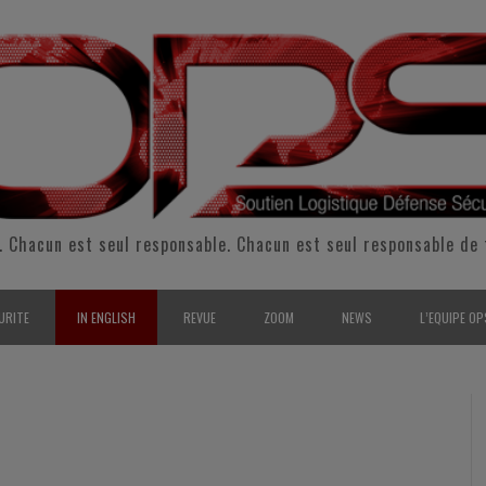
. Chacun est seul responsable. Chacun est seul responsable de 
URITE
IN ENGLISH
REVUE
ZOOM
NEWS
L’EQUIPE OP
CURITÉ INTÉRIEURE
SUPPORT & SUSTAINMENT
ENTRETIENS
2009
L’ÉQUIPE 
SERVE & GARDE NATIONALE
LOGISTIC / SUPPLY CHAIN
REPORTAGES
2010
POUR NOU
RMATION/ ENTRAÎNEMENT
DEFENSE
ANALYSE
2011
KIT MEDIA