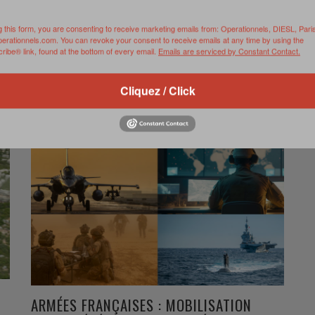
COMMUNE DES OPÉRATIONS SPATIALES »
,
VIDEO
AVRIL 3, 2025
t-
g this form, you are consenting to receive marketing emails from: Operationnels, DIESL, Pari
perationnels.com. You can revoke your consent to receive emails at any time by using the
ne
Source : AAE – Une présentation de la 5ème édition
ibe® link, found at the bottom of every email.
Emails are serviced by Constant Contact.
ors
d’AsterX, exercice spatial militaire de référence en
Europe AsterX 2025 avait cette année deux objectifs …
Cliquez / Click
ts
0 Comments
Read more
ARMÉES FRANÇAISES : MOBILISATION