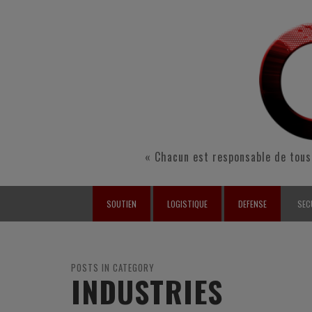
« Chacun est responsable de tous
SOUTIEN
LOGISTIQUE
DEFENSE
SEC
INTERARMÉES
INTERARMÉES
INTERARMÉES
SÉ
TERRE
TERRE
TERRE
RÉ
POSTS IN CATEGORY
INDUSTRIES
AIR
AIR
AIR
FO