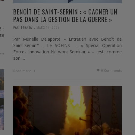
BENOÎT DE SAINT-SERNIN : « GAGNER UN
PAS DANS LA GESTION DE LA GUERRE »
,
PARTENARIAT
MARS 12, 2025
 :
se
Par Murielle Delaporte – Entretien avec Benoît de
Saint-Sernin* – Le SOFINS – « Special Operation
Forces Innovation Network Seminar » – est, comme
ts
son …
0 Comments
Read more