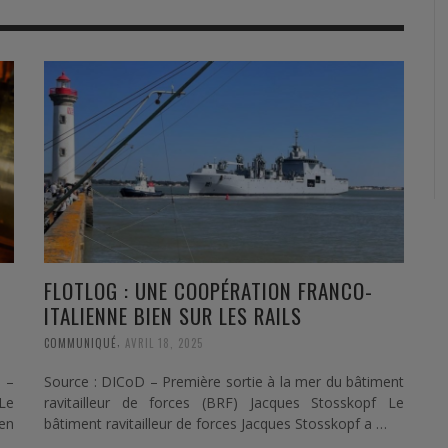
RVIE
SECURITY
HISTOIRE
2012
ÎNEMENT
TONOMIE
TRAINING
LE COIN DE LA « REDACCHEF »
2013
ORT
SURVIVAL / AUTONOMY / SPORT
L’ŒIL DE ROMAIN PETIT
2014
S
CURITÉ PRIVÉE
INDUSTRIES
JEUNES AUTEURS
2015
DUSTRIES
DOCUMENTATION THÉMATIQUE
2016
RCES DE SÉCURITÉ ÉTRANGÈRES
VIDÉO
2017
PODCAST
2018
FLOTLOG : UNE COOPÉRATION FRANCO-
ITALIENNE BIEN SUR LES RAILS
EVÈNEMENT
2019
,
COMMUNIQUÉ
AVRIL 18, 2025
2020
 –
Source : DICoD – Première sortie à la mer du bâtiment
2021
Le
ravitailleur de forces (BRF) Jacques Stosskopf Le
en
bâtiment ravitailleur de forces Jacques Stosskopf a …
2022