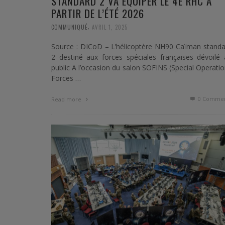
STANDARD 2 VA ÉQUIPER LE 4E RHC À
PARTIR DE L’ÉTÉ 2026
,
COMMUNIQUÉ
AVRIL 1, 2025
Source : DICoD – L’hélicoptère NH90 Caïman standa
2 destiné aux forces spéciales françaises dévoilé
public A l’occasion du salon SOFINS (Special Operati
Forces …
0 Commen
Read more