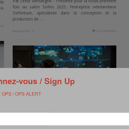
Par Linda Verhaeghe – Présente pour la toute première
de
fois au salon Sofins 2025, l’entreprise néerlandaise
24,
Defenture, spécialisée dans la conception et la
production de …
ts
0 Comments
Read more
nez-vous / Sign Up
 OPS / OPS ALERT
ASTERX 2025 : « CRÉER UNE CULTURE