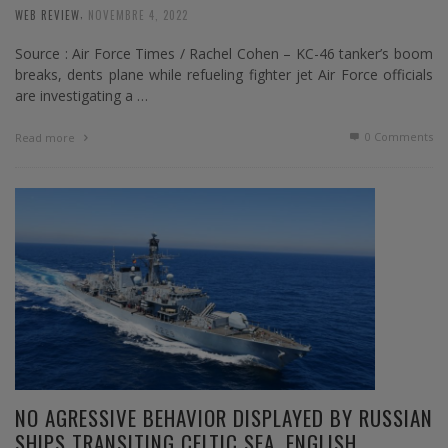
,
WEB REVIEW
NOVEMBRE 4, 2022
Source : Air Force Times / Rachel Cohen – KC-46 tanker’s boom
breaks, dents plane while refueling fighter jet Air Force officials
are investigating a …
0 Comments
Read more
NO AGRESSIVE BEHAVIOR DISPLAYED BY RUSSIAN
SHIPS TRANSITING CELTIC SEA, ENGLISH