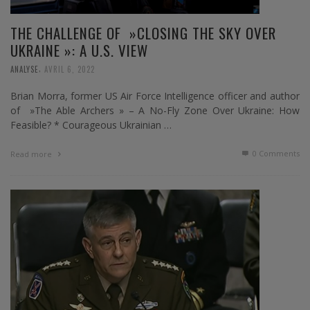
THE CHALLENGE OF »CLOSING THE SKY OVER
UKRAINE »: A U.S. VIEW
,
ANALYSE
AVRIL 6, 2022
Brian Morra, former US Air Force Intelligence officer and author
of »The Able Archers » – A No-Fly Zone Over Ukraine: How
Feasible? * Courageous Ukrainian …
0 Comments
Read more