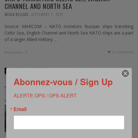
CHANNEL AND NORTH SEA
,
MEDIA RELEASE
SEPTEMBRE 7, 2022
Source: MARCOM – NATO monitors Russian ships transiting
Celtic Sea, English Channel and North Sea NATO ships are a part
of a larger Allied military …
0 Comments
Read more
Abonnez-vous / Sign Up
ALERTE OPS / OPS ALERT
Email